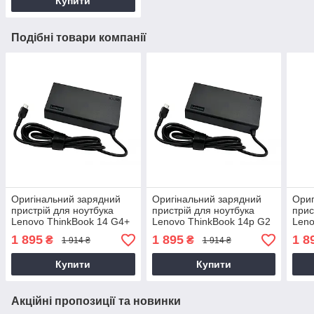
Купити
Подібні товари компанії
Оригінальний зарядний
Оригінальний зарядний
Ориг
пристрій для ноутбука
пристрій для ноутбука
прис
Lenovo ThinkBook 14 G4+
Lenovo ThinkBook 14p G2
Leno
ARA
ACH
ARH
1 895
1 895
1 8
₴
₴
1 914 ₴
1 914 ₴
Купити
Купити
Акційні пропозиції та новинки