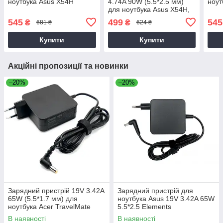
ноутбука Asus X54H
4.74A 90W (5.5*2.5 мм)
ноут
для ноутбука Asus X54H,
X54HR, X54L, X55, X550C
545
499
545
₴
₴
681 ₴
624 ₴
Купити
Купити
Акційні пропозиції та новинки
–20%
–20%
Зарядний пристрій 19V 3.42A
Зарядний пристрій для
65W (5.5*1.7 мм) для
ноутбука Asus 19V 3.42A 65W
ноутбука Acer TravelMate
5.5*2.5 Elements
P2510-G2-M
В наявності
В наявності