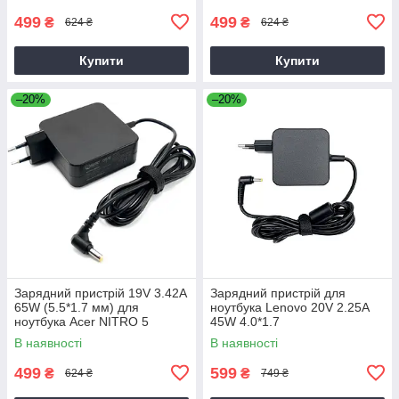
499
499
₴
₴
624 ₴
624 ₴
Купити
Купити
–20%
–20%
Зарядний пристрій 19V 3.42A
Зарядний пристрій для
65W (5.5*1.7 мм) для
ноутбука Lenovo 20V 2.25A
ноутбука Acer NITRO 5
45W 4.0*1.7
AN515-31 65
В наявності
В наявності
499
599
₴
₴
624 ₴
749 ₴