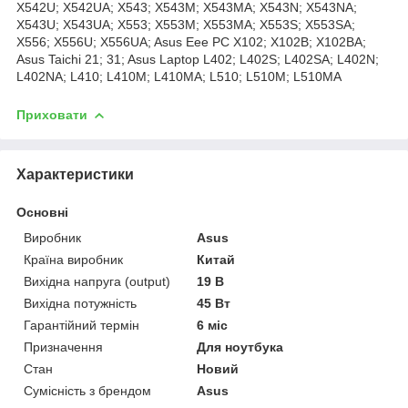
X542U; X542UA; X543; X543M; X543MA; X543N; X543NA;
X543U; X543UA; X553; X553M; X553MA; X553S; X553SA;
X556; X556U; X556UA; Asus Eee PC X102; X102B; X102BA;
Asus Taichi 21; 31; Asus Laptop L402; L402S; L402SA; L402N;
L402NA; L410; L410M; L410MA; L510; L510M; L510MA
Приховати
Характеристики
Основні
Виробник
Asus
Країна виробник
Китай
Вихідна напруга (output)
19 В
Вихідна потужність
45 Вт
Гарантійний термін
6 міс
Призначення
Для ноутбука
Стан
Новий
Сумісність з брендом
Asus