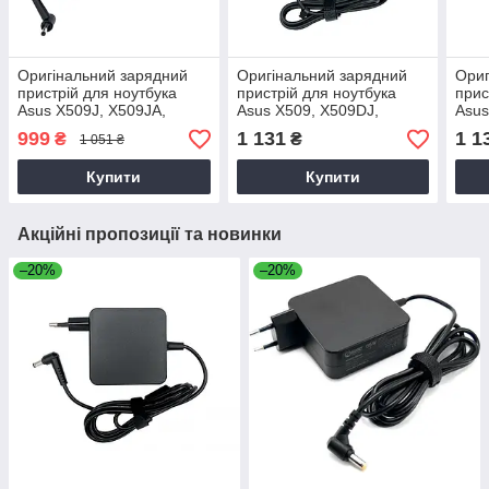
Оригінальний зарядний
Оригінальний зарядний
Ориг
пристрій для ноутбука
пристрій для ноутбука
прис
Asus X509J, X509JA,
Asus X509, X509DJ,
Asus
X509JB, X509JP, X509M,
X509F, X509FA, X509FJ,
F509
999
1 131
1 1
₴
₴
1 051 ₴
X509U, X509UB
X509FL
Купити
Купити
Акційні пропозиції та новинки
–20%
–20%