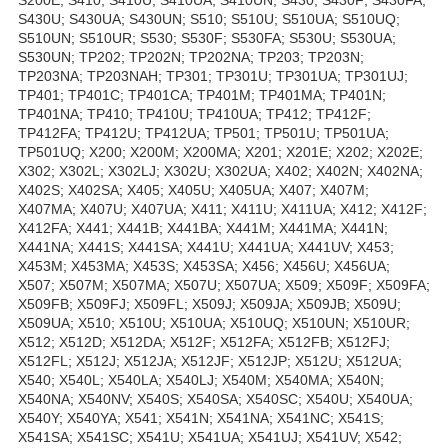
S430U; S430UA; S430UN; S510; S510U; S510UA; S510UQ;
S510UN; S510UR; S530; S530F; S530FA; S530U; S530UA;
S530UN; TP202; TP202N; TP202NA; TP203; TP203N;
TP203NA; TP203NAH; TP301; TP301U; TP301UA; TP301UJ;
TP401; TP401C; TP401CA; TP401M; TP401MA; TP401N;
TP401NA; TP410; TP410U; TP410UA; TP412; TP412F;
TP412FA; TP412U; TP412UA; TP501; TP501U; TP501UA;
TP501UQ; X200; X200M; X200MA; X201; X201E; X202; X202E;
X302; X302L; X302LJ; X302U; X302UA; X402; X402N; X402NA;
X402S; X402SA; X405; X405U; X405UA; X407; X407M;
X407MA; X407U; X407UA; X411; X411U; X411UA; X412; X412F;
X412FA; X441; X441B; X441BA; X441M; X441MA; X441N;
X441NA; X441S; X441SA; X441U; X441UA; X441UV; X453;
X453M; X453MA; X453S; X453SA; X456; X456U; X456UA;
X507; X507M; X507MA; X507U; X507UA; X509; X509F; X509FA;
X509FB; X509FJ; X509FL; X509J; X509JA; X509JB; X509U;
X509UA; X510; X510U; X510UA; X510UQ; X510UN; X510UR;
X512; X512D; X512DA; X512F; X512FA; X512FB; X512FJ;
X512FL; X512J; X512JA; X512JF; X512JP; X512U; X512UA;
X540; X540L; X540LA; X540LJ; X540M; X540MA; X540N;
X540NA; X540NV; X540S; X540SA; X540SC; X540U; X540UA;
X540Y; X540YA; X541; X541N; X541NA; X541NC; X541S;
X541SA; X541SC; X541U; X541UA; X541UJ; X541UV; X542;