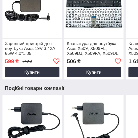
Зарядний пристрій для
Клавіатура для ноутбука
Клав
ноутбука Asus 19V 3.42A
Asus X509, X509FL,
Asus
65W 4.0*1.35
X509DJ, X509FA, X509DL,
X509
X509FB, X509UB
X50
599
506
1 6
₴
₴
749 ₴
підс
Сріб
Купити
Купити
Подібні товари компанії