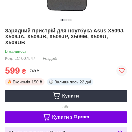
Зарядний пристрій для ноутбука Asus X509J,
X509JA, X509JB, X509JP, X509M, X509U,
X509UB
В наявності
Код: LC-007547
Роздріб
599
₴
749 ₴
Економія
150 ₴
Залишилось
22 дні
Купити
або
Купити з