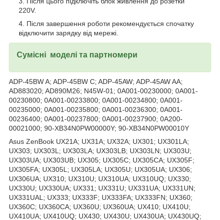
Після цього підключіть блок живлення до розетки
220V.
Після завершення роботи рекомендується спочатку
відключити зарядку від мережі.
Сумісні моделі та партномери
ADP-45BW A; ADP-45BW C; ADP-45AW; ADP-45AW AA;
AD883020; AD890M26; N45W-01; 0A001-00230000; 0A001-
00230800; 0A001-00233800; 0A001-00234800; 0A001-
00235000; 0A001-00235800; 0A001-00236300; 0A001-
00236400; 0A001-00237800; 0A001-00237900; 0A200-
00021000; 90-XB34N0PW00000Y; 90-XB34N0PW00010Y
Asus ZenBook UX21A; UX31A; UX32A; UX301; UX301LA;
UX303; UX303L; UX303LA; UX303LB; UX303LN; UX303U;
UX303UA; UX303UB; UX305; UX305C; UX305CA; UX305F;
UX305FA; UX305L; UX305LA; UX305U; UX305UA; UX306;
UX306UA; UX310; UX310U; UX310UA; UX310UQ; UX330;
UX330U; UX330UA; UX331; UX331U; UX331UA; UX331UN;
UX331UAL; UX333; UX333F; UX333FA; UX333FN; UX360;
UX360C; UX360CA; UX360U; UX360UA; UX410; UX410U;
UX410UA; UX410UQ; UX430; UX430U; UX430UA; UX430UQ;