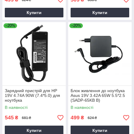
Купити
Купити
–20%
–20%
Зарядний пристрій для HP
Блок живлення до ноутбука
19V 4.74A 90W (7.4*5.0) для
Asus 19V 3.42A 65W 5.5*2.5
ноутбука
(SADP-65KB B)
В наявності
В наявності
545
499
₴
₴
681 ₴
624 ₴
Купити
Купити