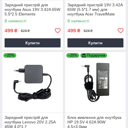
Зарядний пристрій для
Зарядний пристрій 19V 3.42A
ноутбука Asus 19V 3.42A 65W
65W (5.5*1.7 мм) для
5.5*2.5 Elements
ноутбука Acer TravelMate
P2510-G2-M
В наявності
В наявності
499
499
₴
₴
624 ₴
624 ₴
Купити
Купити
–20%
–20%
Подарунок
Зарядний пристрій для
Блок живлення для ноутбука
ноутбука Lenovo 20V 2.25A
HP 19.5V 4.62A 90W
45W 4.0*1.7
4.5×3.0мм