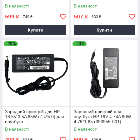
В наявності
В наявності
599
507
₴
₴
749 ₴
633 ₴
Купити
Купити
–20%
–20%
Зарядний пристрій для HP
Зарядний пристрій для
18.5V 3.5A 65W (7.4*5.0) для
ноутбука HP 19V 4.74A 90W
ноутбука
4.75*1.65 (393955-001)
В наявності
В наявності
499
509
₴
₴
624 ₴
636 ₴