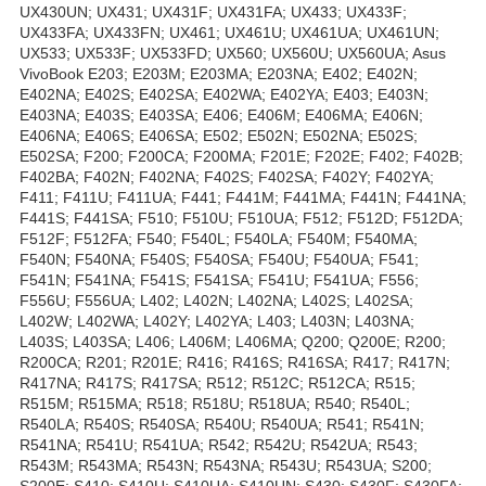
UX430UN; UX431; UX431F; UX431FA; UX433; UX433F;
UX433FA; UX433FN; UX461; UX461U; UX461UA; UX461UN;
UX533; UX533F; UX533FD; UX560; UX560U; UX560UA; Asus
VivoBook E203; E203M; E203MA; E203NA; E402; E402N;
E402NA; E402S; E402SA; E402WA; E402YA; E403; E403N;
E403NA; E403S; E403SA; E406; E406M; E406MA; E406N;
E406NA; E406S; E406SA; E502; E502N; E502NA; E502S;
E502SA; F200; F200CA; F200MA; F201E; F202E; F402; F402B;
F402BA; F402N; F402NA; F402S; F402SA; F402Y; F402YA;
F411; F411U; F411UA; F441; F441M; F441MA; F441N; F441NA;
F441S; F441SA; F510; F510U; F510UA; F512; F512D; F512DA;
F512F; F512FA; F540; F540L; F540LA; F540M; F540MA;
F540N; F540NA; F540S; F540SA; F540U; F540UA; F541;
F541N; F541NA; F541S; F541SA; F541U; F541UA; F556;
F556U; F556UA; L402; L402N; L402NA; L402S; L402SA;
L402W; L402WA; L402Y; L402YA; L403; L403N; L403NA;
L403S; L403SA; L406; L406M; L406MA; Q200; Q200E; R200;
R200CA; R201; R201E; R416; R416S; R416SA; R417; R417N;
R417NA; R417S; R417SA; R512; R512C; R512CA; R515;
R515M; R515MA; R518; R518U; R518UA; R540; R540L;
R540LA; R540S; R540SA; R540U; R540UA; R541; R541N;
R541NA; R541U; R541UA; R542; R542U; R542UA; R543;
R543M; R543MA; R543N; R543NA; R543U; R543UA; S200;
S200E; S410; S410U; S410UA; S410UN; S430; S430F; S430FA;