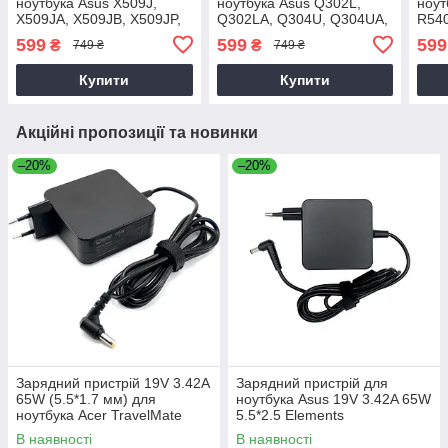
ноутбука Asus X509J,
ноутбука Asus Q302L,
ноут
X509JA, X509JB, X509JP,
Q302LA, Q304U, Q304UA,
R540
X509M, X509U, X509UB
Q506FA
R55
599
599
599
₴
₴
749 ₴
749 ₴
Купити
Купити
Акційні пропозиції та новинки
–20%
–20%
Зарядний пристрій 19V 3.42A
Зарядний пристрій для
65W (5.5*1.7 мм) для
ноутбука Asus 19V 3.42A 65W
ноутбука Acer TravelMate
5.5*2.5 Elements
P2510-G2-M
В наявності
В наявності