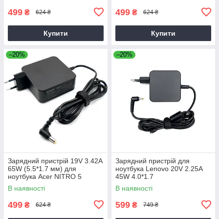
499
499
₴
₴
624 ₴
624 ₴
Купити
Купити
–20%
–20%
Зарядний пристрій 19V 3.42A
Зарядний пристрій для
65W (5.5*1.7 мм) для
ноутбука Lenovo 20V 2.25A
ноутбука Acer NITRO 5
45W 4.0*1.7
AN515-31 65
В наявності
В наявності
499
599
₴
₴
624 ₴
749 ₴