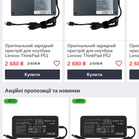
Оригінальний зарядний
Оригінальний зарядний
Ориг
пристрій для ноутбука
пристрій для ноутбука
прис
Lenovo ThinkPad P51
Lenovo ThinkPad P52
Leno
2 680
2 680
2 6
₴
₴
2 978 ₴
2 978 ₴
Купити
Купити
Акційні пропозиції та новинки
–45%
–45%