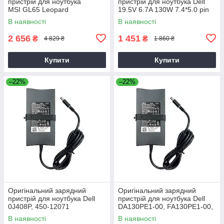
пристрій для ноутбука
пристрій для ноутбука Dell
MSI GL65 Leopard
19.5V 6.7A 130W 7.4*5.0 pin
Slim (PA-4E)
В наявності
В наявності
2 656
1 451
₴
₴
4 829 ₴
1 860 ₴
Купити
Купити
–22%
–22%
Оригінальний зарядний
Оригінальний зарядний
пристрій для ноутбука Dell
пристрій для ноутбука Dell
0J408P, 450-12071
DA130PE1-00, FA130PE1-00,
HA130PM160
В наявності
В наявності