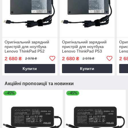
Оригінальний зарядний
Оригінальний зарядний
Ориг
пристрій для ноутбука
пристрій для ноутбука
прис
Lenovo ThinkPad P52
Lenovo ThinkPad P53
Leno
2 680
2 680
2 6
₴
₴
2 978 ₴
2 978 ₴
Купити
Купити
Акційні пропозиції та новинки
–45%
–45%