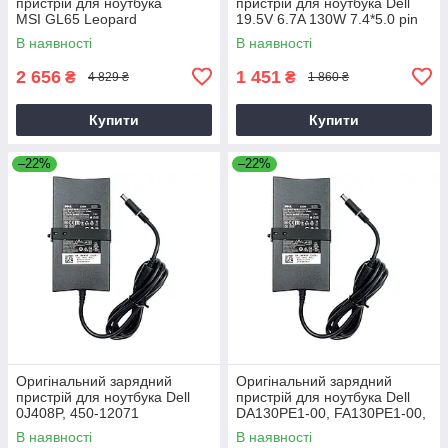
пристрій для ноутбука
пристрій для ноутбука Dell
MSI GL65 Leopard
19.5V 6.7A 130W 7.4*5.0 pin
Slim (PA-4E)
В наявності
В наявності
2 656
1 451
₴
₴
4 829 ₴
1 860 ₴
Купити
Купити
–22%
–22%
Оригінальний зарядний
Оригінальний зарядний
пристрій для ноутбука Dell
пристрій для ноутбука Dell
0J408P, 450-12071
DA130PE1-00, FA130PE1-00,
HA130PM160
В наявності
В наявності