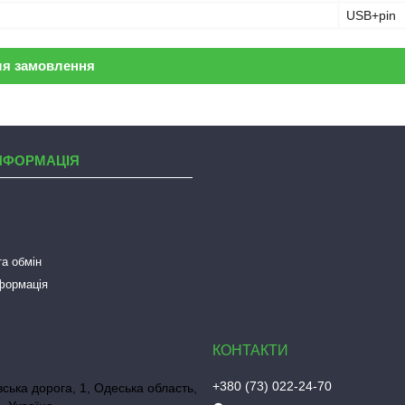
USB+pin
ля замовлення
НФОРМАЦІЯ
а обмін
нформація
+380 (73) 022-24-70
ська дорога, 1, Одеська область,