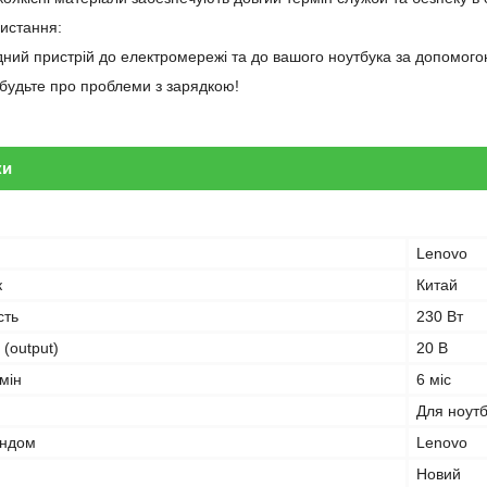
ристання:
дний пристрій до електромережі та до вашого ноутбука за допомого
забудьте про проблеми з зарядкою!
ки
Lenovo
к
Китай
сть
230 Вт
 (output)
20 В
мін
6 міс
Для ноут
ендом
Lenovo
Новий