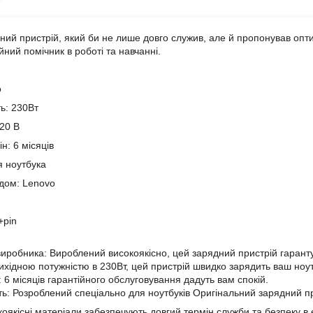
ний пристрій, який би не лише довго служив, але й пропонував опт
ний помічник в роботі та навчанні.
o
ть: 230Вт
 20 В
н: 6 місяців
я ноутбука
ндом: Lenovo
+pin
 виробника: Вироблений високоякісно, цей зарядний пристрій гарантує
вихідною потужністю в 230Вт, цей пристрій швидко зарядить ваш ноут
і: 6 місяців гарантійного обслуговування дадуть вам спокій.
сть: Розроблений спеціально для ноутбуків Оригінальний зарядний 
оякісні матеріали забезпечують довгий термін служби та безпеку в 