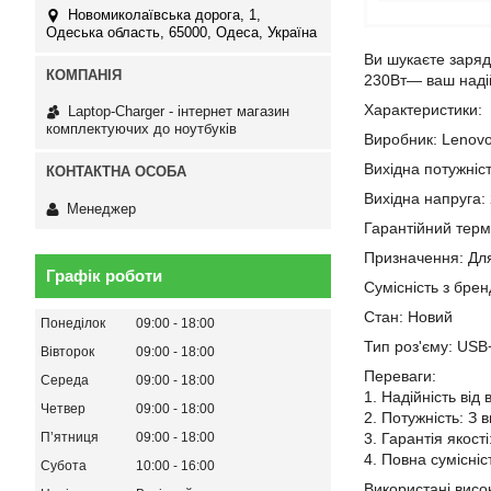
Новомиколаївська дорога, 1,
Одеська область, 65000, Одеса, Україна
Ви шукаєте заряд
230Вт— ваш надій
Характеристики:
Laptop-Charger - інтернет магазин
комплектуючих до ноутбуків
Виробник: Lenov
Вихідна потужніс
Вихідна напруга:
Менеджер
Гарантійний термі
Призначення: Дл
Графік роботи
Сумісність з бре
Стан: Новий
Понеділок
09:00
18:00
Тип роз'єму: USB
Вівторок
09:00
18:00
Переваги:
Середа
09:00
18:00
1. Надійність від
Четвер
09:00
18:00
2. Потужність: З 
Пʼятниця
09:00
18:00
3. Гарантія якост
4. Повна сумісні
Субота
10:00
16:00
Використані висок