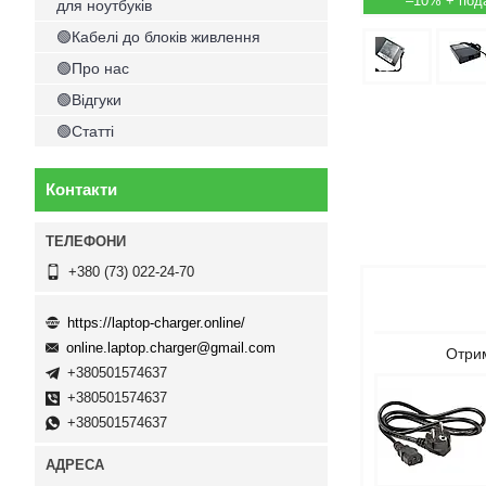
–10%
для ноутбуків
🟢Кабелі до блоків живлення
🟢Про нас
🟢Відгуки
🟢Статті
Контакти
+380 (73) 022-24-70
https://laptop-charger.online/
online.laptop.charger@gmail.com
Отрим
+380501574637
+380501574637
+380501574637