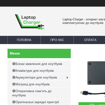
Laptop-Charger - інтернет маг
комплектуючих до ноутбуків
ГОЛОВНА
ПРО НАС
ОПЛАТА
🟢Блоки живлення для ноутбуків
🟢Клавіатури для ноутбуків
🟢Акумулятори для ноутбуків
🟢Матриці для ноутбуків
🟢Оперативна пам'ять до
ноутбука
🟢Оригінальні зарядні пристрії