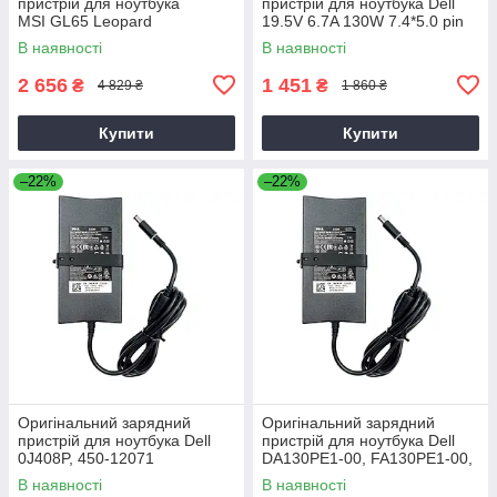
пристрій для ноутбука
пристрій для ноутбука Dell
MSI GL65 Leopard
19.5V 6.7A 130W 7.4*5.0 pin
Slim (PA-4E)
В наявності
В наявності
2 656
1 451
₴
₴
4 829 ₴
1 860 ₴
Купити
Купити
–22%
–22%
Оригінальний зарядний
Оригінальний зарядний
пристрій для ноутбука Dell
пристрій для ноутбука Dell
0J408P, 450-12071
DA130PE1-00, FA130PE1-00,
HA130PM160
В наявності
В наявності