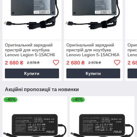
Оригінальний зарядний
Оригінальний зарядний
Ориг
пристрій для ноутбука
пристрій для ноутбука
прис
Lenovo Legion 5-15ACH6
Lenovo Legion 5-15ACH6A
Leno
2 680
2 680
2 6
₴
₴
2 978 ₴
2 978 ₴
Купити
Купити
Акційні пропозиції та новинки
–45%
–45%