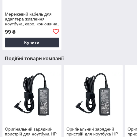
Мережевий кабель для
адаптера живлення
ноутбука, євро, конюшина,
3-hole, 1.2 м
99
₴
Купити
Подібні товари компанії
Оригінальний зарядний
Оригінальний зарядний
Ориг
пристрій для ноутбука HP
пристрій для ноутбука HP
прис