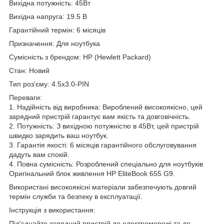
Вихідна потужність: 45Вт
Вихідна напруга: 19.5 В
Гарантійний термін: 6 місяців
Призначення: Для ноутбука
Сумісність з брендом: HP (Hewlett Packard)
Стан: Новий
Тип роз'єму: 4.5х3.0-PIN
Переваги:
1. Надійність від виробника: Вироблений високоякісно, цей
зарядний пристрій гарантує вам якість та довговічність.
2. Потужність: З вихідною потужністю в 45Вт, цей пристрій
швидко зарядить ваш ноутбук.
3. Гарантія якості: 6 місяців гарантійного обслуговування
дадуть вам спокій.
4. Повна сумісність: Розроблений спеціально для ноутбуків
Оригінальний блок живлення HP EliteBook 655 G9.
Використані високоякісні матеріали забезпечують довгий
термін служби та безпеку в експлуатації.
Інструкція з використання:
Під'єднайте зарядний пристрій до електромережі та до