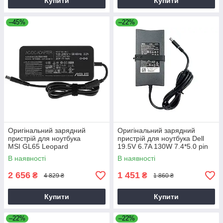
Купити
Купити
–45%
–22%
Оригінальний зарядний
Оригінальний зарядний
пристрій для ноутбука
пристрій для ноутбука Dell
MSI GL65 Leopard
19.5V 6.7A 130W 7.4*5.0 pin
Slim (PA-4E)
В наявності
В наявності
2 656
1 451
₴
₴
4 829 ₴
1 860 ₴
Купити
Купити
–22%
–22%