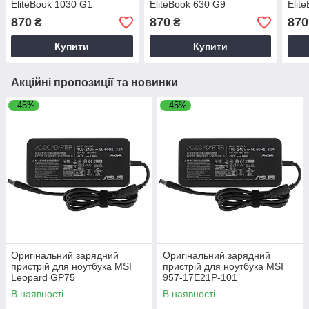
EliteBook 1030 G1
EliteBook 630 G9
Elit
870
870
870
₴
₴
Купити
Купити
Акційні пропозиції та новинки
–45%
–45%
Оригінальний зарядний
Оригінальний зарядний
пристрій для ноутбука MSI
пристрій для ноутбука MSI
Leopard GP75
957-17E21P-101
В наявності
В наявності