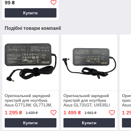
99
₴
Купити
Подібні товари компанії
Оригінальний зарядний
Оригінальний зарядний
Ориг
пристрій для ноутбука
пристрій для ноутбука
прис
Asus G771JW, GL771JM,
Asus GL731GT, UX535LI
Asus
GL752VW
GL5
1 295
1 495
1 2
₴
₴
1 439 ₴
1 661 ₴
GL5
Купити
Купити