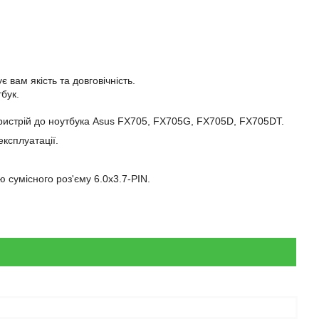
 вам якість та довговічність.
бук.
пристрій до ноутбука Asus FX705, FX705G, FX705D, FX705DT.
експлуатації.
 сумісного роз'єму 6.0х3.7-PIN.