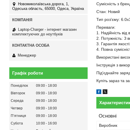
Сумісність з бре
Новомиколаївська дорога, 1,
Одеська область, 65000, Одеса, Україна
Стан: Новий
Тип роз'єму: 6.0х
Переваги:
Laptop-Charger - інтернет магазин
1. Надійність від
комплектуючих до ноутбуків
2. Потужність: З 
3. Гарантія якост
4. Повна сумісні
Менеджер
Використані висок
Інструкція з вико
Графік роботи
Під'єднайте заря
Купіть зараз та 
Понеділок
09:00
18:00
Вівторок
09:00
18:00
Середа
09:00
18:00
Характеристи
Четвер
09:00
18:00
Основні
Пʼятниця
09:00
18:00
Субота
10:00
16:00
Виробник