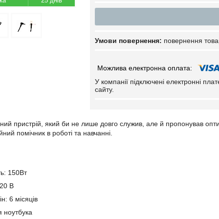
25 днів
повернення това
У компанії підключені електронні пла
сайту.
ний пристрій, який би не лише довго служив, але й пропонував опт
ний помічник в роботі та навчанні.
ть: 150Вт
 20 В
н: 6 місяців
я ноутбука