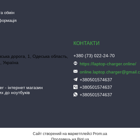
а обмін
нформація
+380 (73) 022-24-70
ська дорога, 1, Одеська область,
, Україна
https://laptop-charger.online/
online.laptop.charger@gmail.
+380501574637
+380501574637
er - інтернет магазин
х до ноутбуків
+380501574637
Сайт створений на маркетплейсі
Prom.ua
Продавець на Bigl.ua