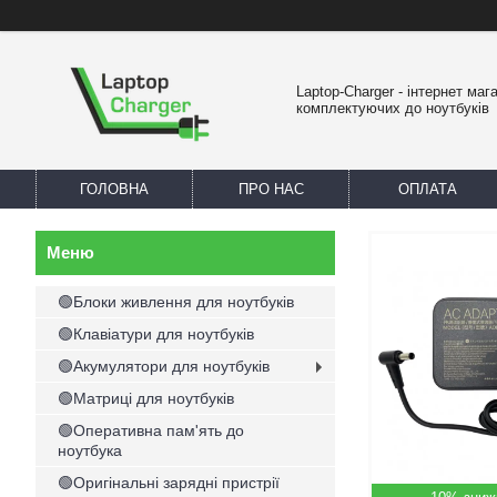
Laptop-Charger - інтернет маг
комплектуючих до ноутбуків
ГОЛОВНА
ПРО НАС
ОПЛАТА
🟢Блоки живлення для ноутбуків
🟢Клавіатури для ноутбуків
🟢Акумулятори для ноутбуків
🟢Матриці для ноутбуків
🟢Оперативна пам'ять до
ноутбука
🟢Оригінальні зарядні пристрії