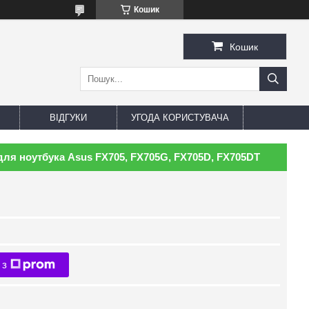
Кошик
Кошик
ВІДГУКИ
УГОДА КОРИСТУВАЧА
для ноутбука Asus FX705, FX705G, FX705D, FX705DT
 з