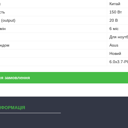
к
Китай
сть
150 Вт
 (output)
20 В
мін
6 міс
Для ноут
ендом
Asus
Новий
6.0х3.7-P
ля замовлення
НФОРМАЦІЯ