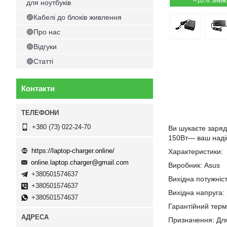
–10%
для ноутбуків
🟢Кабелі до блоків живлення
🟢Про нас
🟢Відгуки
🟢Статті
Контакти
+380 (73) 022-24-70
Ви шукаєте заряд
150Вт— ваш надій
https://laptop-charger.online/
Характеристики:
online.laptop.charger@gmail.com
Виробник: Asus
+380501574637
Вихідна потужніс
+380501574637
Вихідна напруга:
+380501574637
Гарантійний термі
Призначення: Дл