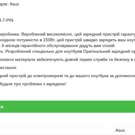
ндом: Asus
3.7-PIN
 виробника: Вироблений високоякісно, цей зарядний пристрій гарантує
вихідною потужністю в 150Вт, цей пристрій швидко зарядить ваш ноут
і: 6 місяців гарантійного обслуговування дадуть вам спокій.
сть: Розроблений спеціально для ноутбуків Оригінальний зарядний 
оякісні матеріали забезпечують довгий термін служби та безпеку в 
ристання:
дний пристрій до електромережі та до вашого ноутбука за допомогою
забудьте про проблеми з зарядкою!
ки
Asus