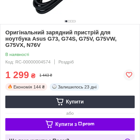
Оригінальний зарядний пристрій для
ноутбука Asus G73, G74S, G75V, G75VW,
G75VX, N76V
В наявності
Код: RC-00000004574
Роздріб
1 299
₴
1 443 ₴
Економія
144 ₴
Залишилось
23 дні
Купити
або
Купити з