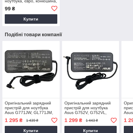
ноутбука, євро, конюшина,
3-hole, 1.2 м
99
₴
Купити
Подібні товари компанії
Оригінальний зарядний
Оригінальний зарядний
Ориг
пристрій для ноутбука
пристрій для ноутбука
прис
Asus G771JW, GL771JM,
Asus G752V, G752VL,
Asus
GL752VW
G752VM, G752VT, G752VY
N55
1 295
1 299
1 2
₴
₴
1 439 ₴
1 443 ₴
Купити
Купити