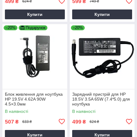
499
599
₴
₴
624 ₴
749 ₴
Купити
Купити
–20%
Подарунок
–20%
Блок живлення для ноутбука
Зарядний пристрій для HP
HP 19.5V 4.62A 90W
18.5V 3.5A 65W (7.4*5.0) для
4.5×3.0мм
ноутбука
В наявності
В наявності
507
499
₴
₴
633 ₴
624 ₴
Купити
Купити