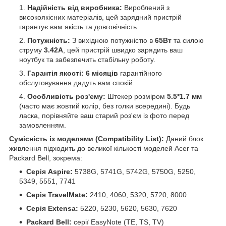
Надійність від виробника:
Вироблений з
високоякісних матеріалів, цей зарядний пристрій
гарантує вам якість та довговічність.
Потужність:
З вихідною потужністю в
65Вт
та силою
струму
3.42А
, цей пристрій швидко зарядить ваш
ноутбук та забезпечить стабільну роботу.
Гарантія якості:
6 місяців
гарантійного
обслуговування дадуть вам спокій.
Особливість роз'єму:
Штекер розміром
5.5*1.7 мм
(часто має жовтий колір, без голки всередині). Будь
ласка, порівняйте ваш старий роз'єм із фото перед
замовленням.
Сумісність із моделями (Compatibility List):
Даний блок
живлення підходить до великої кількості моделей Acer та
Packard Bell, зокрема:
Серія Aspire:
5738G, 5741G, 5742G, 5750G, 5250,
5349, 5551, 7741
Серія TravelMate:
2410, 4060, 5320, 5720, 8000
Серія Extensa:
5220, 5230, 5620, 5630, 7620
Packard Bell:
серії EasyNote (TE, TS, TV)