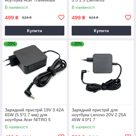
P2510-G2-M
В наявності
В наявності
499
499
₴
₴
624 ₴
624 ₴
Купити
Купити
–20%
–20%
Зарядний пристрій 19V 3.42A
Зарядний пристрій для
65W (5.5*1.7 мм) для
ноутбука Lenovo 20V 2.25A
ноутбука Acer NITRO 5
45W 4.0*1.7
AN515-31 65
В наявності
В наявності