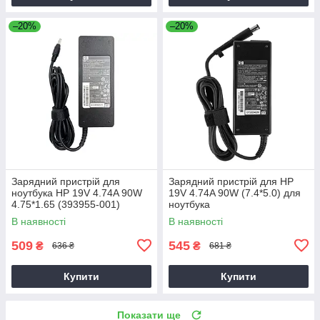
–20%
–20%
Зарядний пристрій для
Зарядний пристрій для HP
ноутбука HP 19V 4.74A 90W
19V 4.74A 90W (7.4*5.0) для
4.75*1.65 (393955-001)
ноутбука
В наявності
В наявності
509
545
₴
₴
636 ₴
681 ₴
Купити
Купити
Показати ще