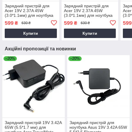
Зарядний пристрій для
Зарядний пристрій для
Заря
Acer 19V 2.37A 45W
Acer 19V 2.37A 45W
Acer
(3.0*1.1мм) для ноутбука
(3.0*1.1мм) для ноутбука
(3.0
Acer Aspire 5 A514-52
Acer Aspire 5 A514-53
Acer
599
599
599
₴
₴
630 ₴
630 ₴
Купити
Купити
Акційні пропозиції та новинки
–20%
–20%
Зарядний пристрій 19V 3.42A
Зарядний пристрій для
65W (5.5*1.7 мм) для
ноутбука Asus 19V 3.42A 65W
ноутбука Acer TravelMate
5.5*2.5 Elements