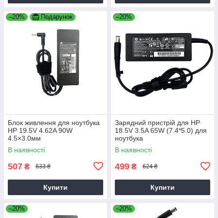
–20%
Подарунок
–20%
Блок живлення для ноутбука
Зарядний пристрій для HP
HP 19.5V 4.62A 90W
18.5V 3.5A 65W (7.4*5.0) для
4.5×3.0мм
ноутбука
В наявності
В наявності
507
499
₴
₴
633 ₴
624 ₴
Купити
Купити
–20%
–20%