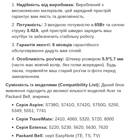
Надійність від виробника:
Вироблений з
високоякісних матеріалів, цей зарядний пристрій
гарантує вам якість та довговічність.
Потужність:
З вихідною потужністю в
65Вт
та силою
струму
3.42А
, цей пристрій швидко зарядить ваш
ноутбук та забезпечить стабільну роботу.
Гарантія якості:
6 місяців
гарантійного
обслуговування дадуть вам спокій.
Особливість роз'єму:
Штекер розміром
5.5*1.7 мм
(часто має жовтий колір, без голки всередині). Будь
ласка, порівняйте ваш старий роз'єм із фото перед
замовленням.
Сумісність із моделями (Compatibility List):
Даний блок
живлення підходить до великої кількості моделей Acer та
Packard Bell, зокрема:
Серія Aspire:
5738G, 5741G, 5742G, 5750G, 5250,
5349, 5551, 7741
Серія TravelMate:
2410, 4060, 5320, 5720, 8000
Серія Extensa:
5220, 5230, 5620, 5630, 7620
Packard Bell:
серії EasyNote (TE, TS, TV)