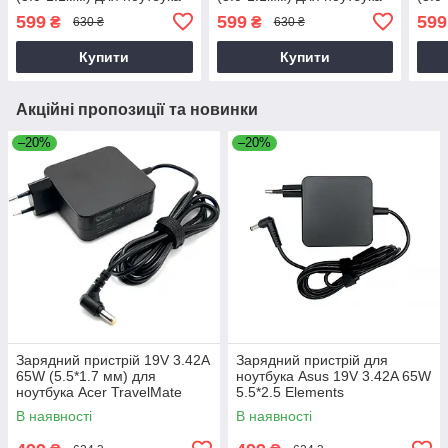
Acer Aspire 5 A514-52
Acer Aspire 5 A514-53
Acer
599
599
599
₴
₴
630 ₴
630 ₴
Купити
Купити
Акційні пропозиції та новинки
–20%
–20%
Зарядний пристрій 19V 3.42A
Зарядний пристрій для
65W (5.5*1.7 мм) для
ноутбука Asus 19V 3.42A 65W
ноутбука Acer TravelMate
5.5*2.5 Elements
P2510-G2-M
В наявності
В наявності