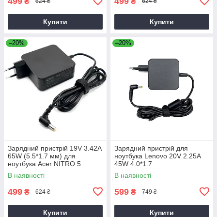
499
499
₴
₴
624 ₴
624 ₴
Купити
Купити
–20%
–20%
Зарядний пристрій 19V 3.42A
Зарядний пристрій для
65W (5.5*1.7 мм) для
ноутбука Lenovo 20V 2.25A
ноутбука Acer NITRO 5
45W 4.0*1.7
AN515-31 65
В наявності
В наявності
499
599
₴
₴
624 ₴
749 ₴
Купити
Купити