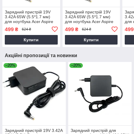
Зарядний пристрій 19V
Зарядний пристрій 19V
Заря
3.42A 65W (5.5*1.7 мм)
3.42A 65W (5.5*1.7 мм)
3.42
для ноутбука Acer Aspire
для ноутбука Acer Aspire
для 
E5-532, E5-532G, E5-532T
E5-575, E5-575G, E5-575T
F5-5
499
499
499
₴
₴
624 ₴
624 ₴
Купити
Купити
Акційні пропозиції та новинки
–20%
–20%
Зарядний пристрій 19V 3.42A
Зарядний пристрій для