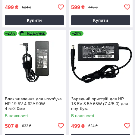
499
599
₴
₴
624 ₴
749 ₴
Купити
Купити
–20%
Подарунок
–20%
Блок живлення для ноутбука
Зарядний пристрій для HP
HP 19.5V 4.62A 90W
18.5V 3.5A 65W (7.4*5.0) для
4.5×3.0мм
ноутбука
В наявності
В наявності
507
499
₴
₴
633 ₴
624 ₴