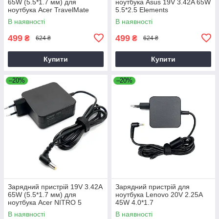
65W (5.5*1.7 мм) для
ноутбука Asus 19V 3.42A 65W
ноутбука Acer TravelMate
5.5*2.5 Elements
P2510-G2-M
В наявності
В наявності
499
499
₴
₴
624 ₴
624 ₴
Купити
Купити
–20%
–20%
Зарядний пристрій 19V 3.42A
Зарядний пристрій для
65W (5.5*1.7 мм) для
ноутбука Lenovo 20V 2.25A
ноутбука Acer NITRO 5
45W 4.0*1.7
AN515-31 65
В наявності
В наявності