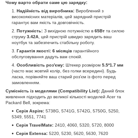
Чому варто обрати саме цю зарядку:
Надійність від виробника:
Вироблений з
високоякісних матеріалів, цей зарядний пристрій
гарантує вам якість та довговічність.
Потужність:
З вихідною потужністю в
65Вт
та силою
струму
3.42А
, цей пристрій швидко зарядить ваш
ноутбук та забезпечить стабільну роботу.
Гарантія якості:
6 місяців
гарантійного
обслуговування дадуть вам спокій.
Особливість роз'єму:
Штекер розміром
5.5*1.7 мм
(часто має жовтий колір, без голки всередині). Будь
ласка, порівняйте ваш старий роз'єм із фото перед
замовленням.
Сумісність із моделями (Compatibility List):
Даний блок
живлення підходить до великої кількості моделей Acer та
Packard Bell, зокрема:
Серія Aspire:
5738G, 5741G, 5742G, 5750G, 5250,
5349, 5551, 7741
Серія TravelMate:
2410, 4060, 5320, 5720, 8000
Серія Extensa:
5220, 5230, 5620, 5630, 7620