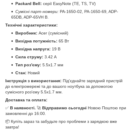
Packard Bell:
серії EasyNote (TE, TS, TV)
Сумісні парт-номери:
PA-1650-02, PA-1650-69, ADP-
65DB, ADP-65VH B.
Технічні характеристики:
Виробник:
Acer (сумісний)
Вихідна потужність:
65 Вт
Вихідна напруга:
19 В
Сила струму:
3.42 А
Тип роз'єму:
5.5x1.7 мм
Стан:
Новий
Інструкція з використання:
Під'єднайте зарядний пристрій
до електромережі та до вашого ноутбука за допомогою
сумісного роз'єму 5.5x1.7 мм.
Доставка та оплата:
✅
В наявності.
🚀
Відправимо сьогодні
Новою Поштою при
замовленні до 16:00.
📦 Купіть зараз та забудьте про проблеми з зарядкою вже
завтра!