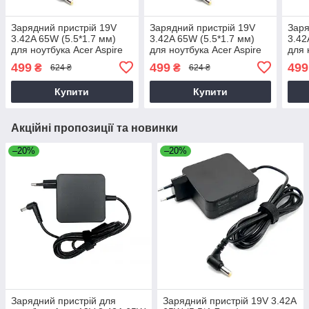
Зарядний пристрій 19V
Зарядний пристрій 19V
Заря
3.42A 65W (5.5*1.7 мм)
3.42A 65W (5.5*1.7 мм)
3.42
для ноутбука Acer Aspire
для ноутбука Acer Aspire
для 
E5-511, E5-511G, E5-511P
V3-572, V3-572G, V3-572P,
ES1
499
499
499
₴
₴
624 ₴
624 ₴
V3-572PG
Купити
Купити
Акційні пропозиції та новинки
–20%
–20%
Зарядний пристрій для
Зарядний пристрій 19V 3.42A