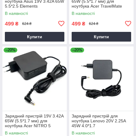
ноутбука Asus 19V 3.42A 65W
65W (5.5*1.7 мм) для
5.5*2.5 Elements
ноутбука Acer TravelMate
P2510-G2-M
В наявності
В наявності
499
499
₴
₴
624 ₴
624 ₴
Купити
Купити
–20%
–20%
Зарядний пристрій 19V 3.42A
Зарядний пристрій для
65W (5.5*1.7 мм) для
ноутбука Lenovo 20V 2.25A
ноутбука Acer NITRO 5
45W 4.0*1.7
AN515-31 65
В наявності
В наявності