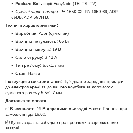
Packard Bell:
серії EasyNote (TE, TS, TV)
Сумісні парт-номери:
PA-1650-02, PA-1650-69, ADP-
65DB, ADP-65VH B.
Технічні характеристики:
Виробник:
Acer (сумісний)
Вихідна потужність:
65 Вт
Вихідна напруга:
19 В
Сила струму:
3.42 А
Тип роз'єму:
5.5x1.7 мм
Стан:
Новий
Інструкція з використання:
Під'єднайте зарядний пристрій
до електромережі та до вашого ноутбука за допомогою
сумісного роз'єму 5.5x1.7 мм.
Доставка та оплата:
✅
В наявності.
🚀
Відправимо сьогодні
Новою Поштою при
замовленні до 16:00.
📦 Купіть зараз та забудьте про проблеми з зарядкою вже
завтра!