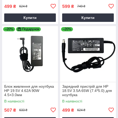
499
599
₴
₴
624 ₴
749 ₴
Купити
Купити
–20%
Подарунок
–20%
Блок живлення для ноутбука
Зарядний пристрій для HP
HP 19.5V 4.62A 90W
18.5V 3.5A 65W (7.4*5.0) для
4.5×3.0мм
ноутбука
В наявності
В наявності
507
499
₴
₴
633 ₴
624 ₴