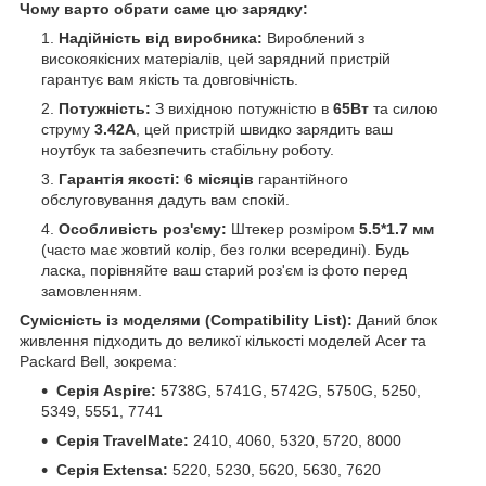
Чому варто обрати саме цю зарядку:
Надійність від виробника:
Вироблений з
високоякісних матеріалів, цей зарядний пристрій
гарантує вам якість та довговічність.
Потужність:
З вихідною потужністю в
65Вт
та силою
струму
3.42А
, цей пристрій швидко зарядить ваш
ноутбук та забезпечить стабільну роботу.
Гарантія якості:
6 місяців
гарантійного
обслуговування дадуть вам спокій.
Особливість роз'єму:
Штекер розміром
5.5*1.7 мм
(часто має жовтий колір, без голки всередині). Будь
ласка, порівняйте ваш старий роз'єм із фото перед
замовленням.
Сумісність із моделями (Compatibility List):
Даний блок
живлення підходить до великої кількості моделей Acer та
Packard Bell, зокрема:
Серія Aspire:
5738G, 5741G, 5742G, 5750G, 5250,
5349, 5551, 7741
Серія TravelMate:
2410, 4060, 5320, 5720, 8000
Серія Extensa:
5220, 5230, 5620, 5630, 7620