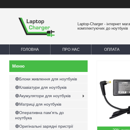
Laptop-Charger - інтернет маг
комплектуючих до ноутбуків
ГОЛОВНА
ПРО НАС
ОПЛАТА
🟢Блоки живлення для ноутбуків
🟢Клавіатури для ноутбуків
🟢Акумулятори для ноутбуків
🟢Матриці для ноутбуків
🟢Оперативна пам'ять до
ноутбука
🟢Оригінальні зарядні пристрії