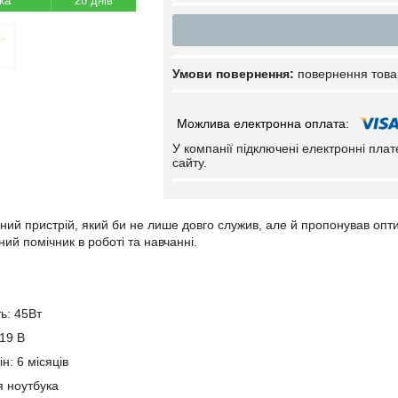
26 днів
повернення това
У компанії підключені електронні пла
сайту.
ний пристрій, який би не лише довго служив, але й пропонував опт
ий помічник в роботі та навчанні.
ь: 45Вт
 19 В
н: 6 місяців
я ноутбука