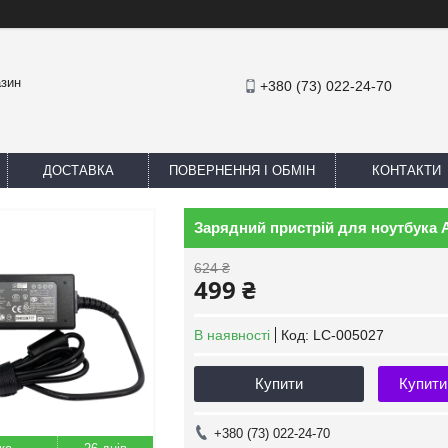
азин
+380 (73) 022-24-70
ДОСТАВКА
ПОВЕРНЕННЯ І ОБМІН
КОНТАКТИ
Зарядний пристрій для ноутбука A
624 ₴
499 ₴
В наявності
Код:
LC-005027
Купити
Купити
+380 (73) 022-24-70