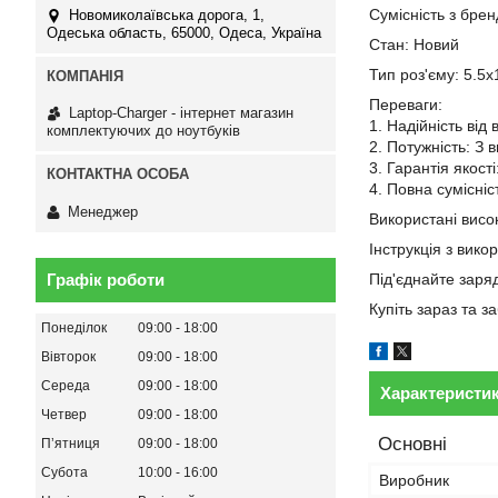
Сумісність з брен
Новомиколаївська дорога, 1,
Одеська область, 65000, Одеса, Україна
Стан: Новий
Тип роз'єму: 5.5x
Переваги:
Laptop-Charger - інтернет магазин
1. Надійність від
комплектуючих до ноутбуків
2. Потужність: З 
3. Гарантія якост
4. Повна сумісні
Менеджер
Використані висок
Інструкція з вико
Графік роботи
Під'єднайте заря
Купіть зараз та 
Понеділок
09:00
18:00
Вівторок
09:00
18:00
Середа
09:00
18:00
Характеристи
Четвер
09:00
18:00
Основні
Пʼятниця
09:00
18:00
Субота
10:00
16:00
Виробник