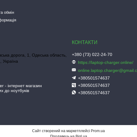
а обмін
нформація
+380 (73) 022-24-70
ська дорога, 1, Одеська область,
, Україна
https://laptop-charger.online/
online.laptop.charger@gmail.
+380501574637
+380501574637
er - інтернет магазин
х до ноутбуків
+380501574637
Сайт створений на маркетплейсі
Prom.ua
Продавець на Bigl.ua