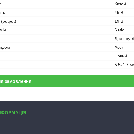
к
Китай
сть
45 Вт
 (output)
19 В
мін
6 міс
Для ноут
ендом
Acer
Новий
5.5x1.7 м
ля замовлення
НФОРМАЦІЯ