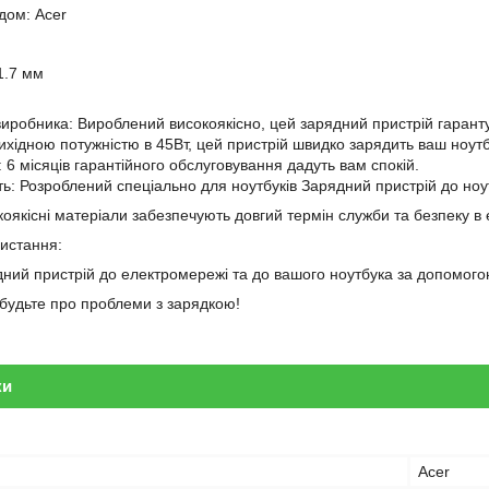
дом: Acer
1.7 мм
 виробника: Вироблений високоякісно, цей зарядний пристрій гарантує
вихідною потужністю в 45Вт, цей пристрій швидко зарядить ваш ноутб
і: 6 місяців гарантійного обслуговування дадуть вам спокій.
сть: Розроблений спеціально для ноутбуків Зарядний пристрій до ноу
оякісні матеріали забезпечують довгий термін служби та безпеку в 
ристання:
дний пристрій до електромережі та до вашого ноутбука за допомогою
забудьте про проблеми з зарядкою!
ки
Acer