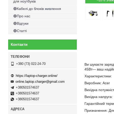
–20%
для ноутбуків
🟢Кабелі до блоків живлення
🟢Про нас
🟢Відгуки
🟢Статті
Контакти
+380 (73) 022-24-70
Ви шукаєте заряд
45Вт— ваш надійн
https://laptop-charger.online/
Характеристики:
online.laptop.charger@gmail.com
Виробник: Acer
+380501574637
Вихідна потужніст
+380501574637
Вихідна напруга:
+380501574637
Гарантійний термі
Призначення: Дл