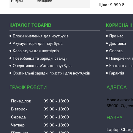
Неділя
Вихідний
Ціна:
9 999 ₴
КАТАЛОГ ТОВАРІВ
КОРИСНА І
Блоки живлення для ноутбуків
Про нас
Акумулятори для ноутбуків
Доставка
Клавіатури для ноутбуків
Оплата
Повербанки та зарядні станції
Повернення т
Оперативна пам'ять до ноутбука
Контактна і
Оригінальні зарядні пристрії для ноутбуків
Гарантія
ГРАФІК РОБОТИ
Новомиколаїв
Понеділок
09:00
18:00
65000, Одеса
Вівторок
09:00
18:00
Середа
09:00
18:00
Четвер
09:00
18:00
Laptop-Charg
Пʼятниця
09:00
18:00