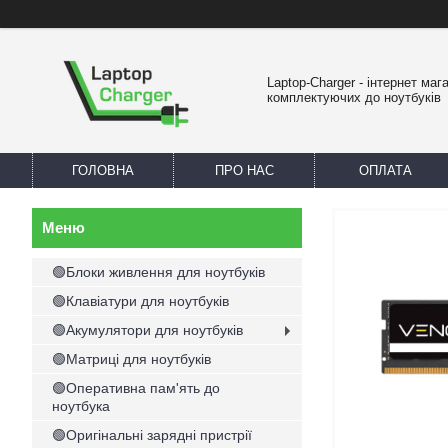
Laptop-Charger - інтернет маг
комплектуючих до ноутбуків
ГОЛОВНА
ПРО НАС
ОПЛАТА
🟢Блоки живлення для ноутбуків
🟢Клавіатури для ноутбуків
🟢Акумулятори для ноутбуків
🟢Матриці для ноутбуків
🟢Оперативна пам'ять до
ноутбука
🟢Оригінальні зарядні пристрії