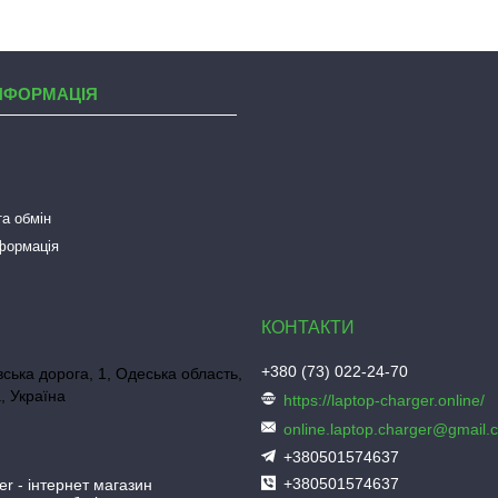
НФОРМАЦІЯ
а обмін
нформація
+380 (73) 022-24-70
ська дорога, 1, Одеська область,
, Україна
https://laptop-charger.online/
online.laptop.charger@gmail.
+380501574637
+380501574637
er - інтернет магазин