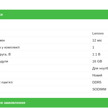
ки
Lenovo
мін
12 міс
в у комплекті
1
руга, В
1.1 В
одуля
16 GB
Для ноут
Новий
 пам'яті
DDR5
SODIMM
ля замовлення