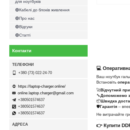
для ноутбуків
🟢Кабелі до блоків живлення
🟢Про нас
🟢Відгуки
🟢Статті
Контакти
💻 Оперативна
+380 (73) 022-24-70
Ваш ноутбук галь
Встановіть
опера
https://laptop-charger.online/
🚀
Відчутний при
online.laptop.charger@gmail.com
🔧
Допоможемо 
+380501574637
📦
Швидка достав
🛡
Гарантія
– впев
+380501574637
+380501574637
Не витрачайте гр
👉
Купити DD