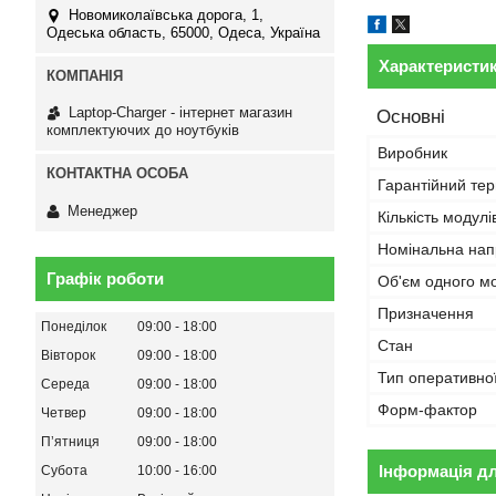
Новомиколаївська дорога, 1,
Одеська область, 65000, Одеса, Україна
Характеристи
Laptop-Charger - інтернет магазин
Основні
комплектуючих до ноутбуків
Виробник
Гарантійний тер
Менеджер
Кількість модулі
Номінальна нап
Графік роботи
Об'єм одного м
Призначення
Понеділок
09:00
18:00
Стан
Вівторок
09:00
18:00
Тип оперативної
Середа
09:00
18:00
Форм-фактор
Четвер
09:00
18:00
Пʼятниця
09:00
18:00
Інформація д
Субота
10:00
16:00