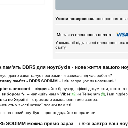
повернення това
У компанії підключені електронні пла
сайту.
 пам'ять DDR5 для ноутбуків - нове життя вашого но
мує, довго завантажує програми чи зависає під час роботи?
тивну пам’ять DDR5 SODIMM
– і він запрацює як новенький!
ріст швидкості
– відкривайте браузер, офісні документи, фото та в
з вибором
🔧 – напишіть нам у
Viber
📲
чи
Telegram
📩
, і ми підб
ка по Україні
– отримаєте замовлення вже завтра.
неність у якості кожної планки пам’яті.
оші на новий ноутбук – просто додайте оперативки!
R5 SODIMM
можна прямо зараз – і вже завтра ваш ноу