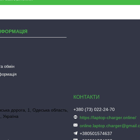
НФОРМАЦІЯ
а обмін
нформація
+380 (73) 022-24-70
ська дорога, 1, Одеська область,
, Україна
https://laptop-charger.online/
online.laptop.charger@gmail.
+380501574637