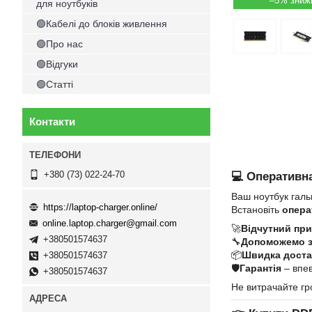
–5%
для ноутбуків
🟢Кабелі до блоків живлення
🟢Про нас
🟢Відгуки
🟢Статті
Контакти
+380 (73) 022-24-70
💻 Оперативна
Ваш ноутбук галь
https://laptop-charger.online/
Встановіть
опера
online.laptop.charger@gmail.com
🚀
Відчутний при
+380501574637
🔧
Допоможемо 
📦
Швидка достав
+380501574637
🛡
Гарантія
– впев
+380501574637
Не витрачайте гр