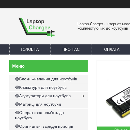
Laptop-Charger - інтернет маг
комплектуючих до ноутбуків
ГОЛОВНА
ПРО НАС
ОПЛАТА
🟢Блоки живлення для ноутбуків
🟢Клавіатури для ноутбуків
🟢Акумулятори для ноутбуків
🟢Матриці для ноутбуків
🟢Оперативна пам'ять до
ноутбука
🟢Оригінальні зарядні пристрії