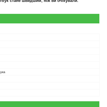
тбук стане швидшим, ніж ви очікували.
бука