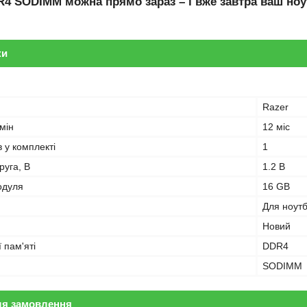
R4 SODIMM
можна прямо зараз – і вже завтра ваш ноу
ки
Razer
мін
12 міс
в у комплекті
1
руга, В
1.2 В
одуля
16 GB
Для ноут
Новий
 пам'яті
DDR4
SODIMM
ля замовлення