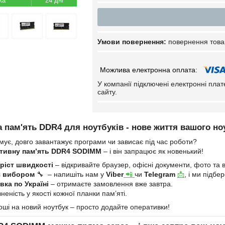
24 дні
повернення това
У компанії підключені електронні пла
сайту.
 пам'ять DDR4 для ноутбуків - нове життя вашого но
мує, довго завантажує програми чи зависає під час роботи?
тивну пам’ять DDR4 SODIMM
– і він запрацює як новенький!
ріст швидкості
– відкривайте браузер, офісні документи, фото та в
з вибором
🔧 – напишіть нам у
Viber
📲
чи
Telegram
📩
, і ми підб
ка по Україні
– отримаєте замовлення вже завтра.
неність у якості кожної планки пам’яті.
оші на новий ноутбук – просто додайте оперативки!