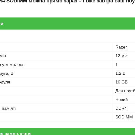
R4 SODIMM
можна прямо зараз – і вже завтра ваш ноу
ки
Razer
мін
12 міс
в у комплекті
1
руга, В
1.2 В
одуля
16 GB
Для ноут
Новий
 пам'яті
DDR4
SODIMM
ля замовлення