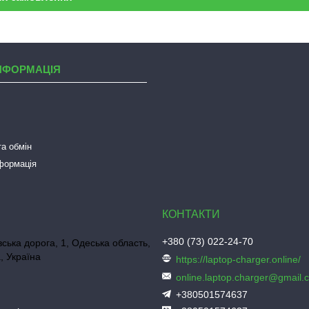
НФОРМАЦІЯ
а обмін
нформація
+380 (73) 022-24-70
ська дорога, 1, Одеська область,
, Україна
https://laptop-charger.online/
online.laptop.charger@gmail.
+380501574637