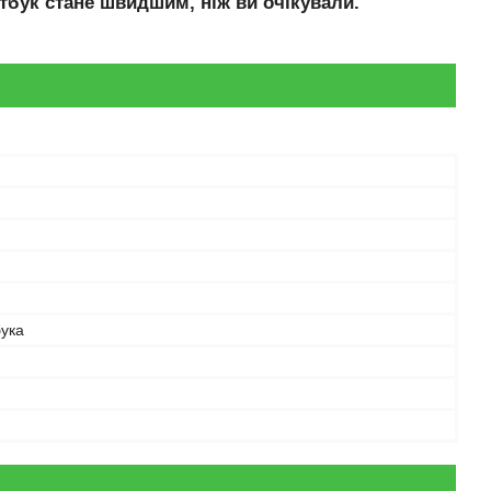
тбук стане швидшим, ніж ви очікували.
бука