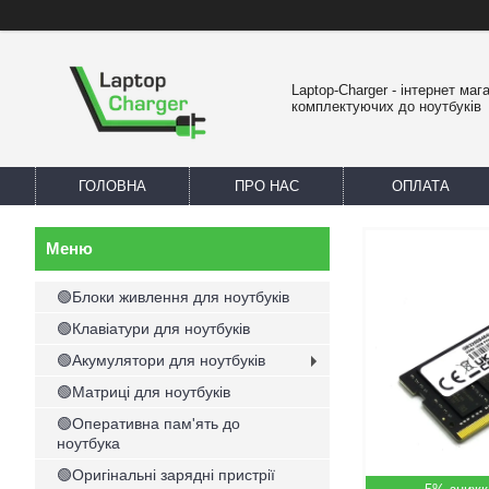
Laptop-Charger - інтернет маг
комплектуючих до ноутбуків
ГОЛОВНА
ПРО НАС
ОПЛАТА
🟢Блоки живлення для ноутбуків
🟢Клавіатури для ноутбуків
🟢Акумулятори для ноутбуків
🟢Матриці для ноутбуків
🟢Оперативна пам'ять до
ноутбука
🟢Оригінальні зарядні пристрії