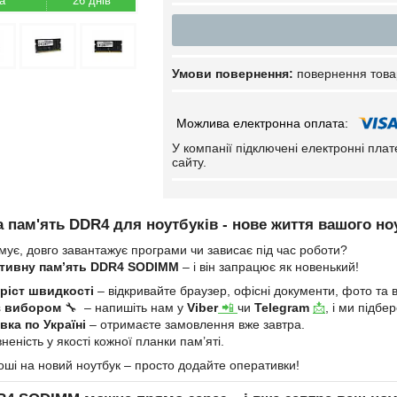
26 днів
повернення това
У компанії підключені електронні пла
сайту.
 пам'ять DDR4 для ноутбуків - нове життя вашого но
мує, довго завантажує програми чи зависає під час роботи?
тивну пам’ять DDR4 SODIMM
– і він запрацює як новенький!
ріст швидкості
– відкривайте браузер, офісні документи, фото та в
з вибором
🔧 – напишіть нам у
Viber
📲
чи
Telegram
📩
, і ми підб
ка по Україні
– отримаєте замовлення вже завтра.
неність у якості кожної планки пам’яті.
оші на новий ноутбук – просто додайте оперативки!