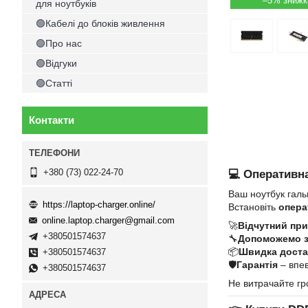
–5%
для ноутбуків
🟢Кабелі до блоків живлення
🟢Про нас
🟢Відгуки
🟢Статті
Контакти
+380 (73) 022-24-70
💻 Оперативна
Ваш ноутбук галь
https://laptop-charger.online/
Встановіть
опера
online.laptop.charger@gmail.com
🚀
Відчутний при
+380501574637
🔧
Допоможемо 
📦
Швидка достав
+380501574637
🛡
Гарантія
– впев
+380501574637
Не витрачайте гр