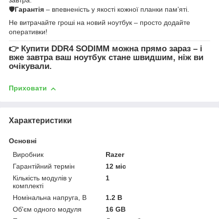
🛡
Гарантія
– впевненість у якості кожної планки пам’яті.
Не витрачайте гроші на новий ноутбук – просто додайте
оперативки!
👉
Купити DDR4 SODIMM
можна прямо зараз – і
вже завтра ваш ноутбук стане швидшим, ніж ви
очікували.
Приховати
Характеристики
Основні
Виробник
Razer
Гарантійний термін
12 міс
Кількість модулів у
1
комплекті
Номінальна напруга, В
1.2 В
Об'єм одного модуля
16 GB