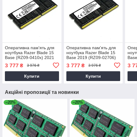
Оперативна пам'ять для
Оперативна пам'ять для
Опер
ноутбука Razer Blade 15
ноутбука Razer Blade 15
ноут
Base (RZ09-0410x) 2021
Base 2019 (RZ09-02706)
Base
3 777
3 777
3 7
₴
₴
3 976 ₴
3 976 ₴
Купити
Купити
Акційні пропозиції та новинки
–20%
–20%