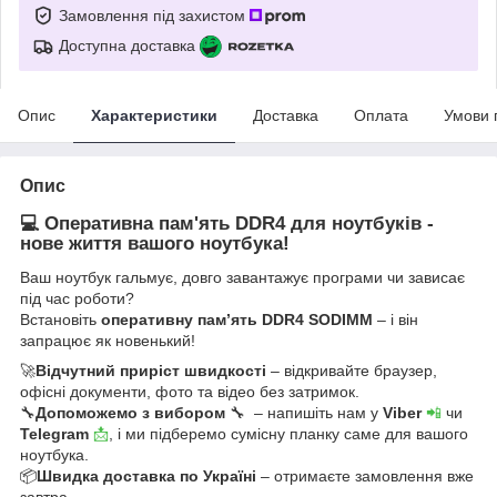
Замовлення під захистом
Доступна доставка
Опис
Характеристики
Доставка
Оплата
Умови 
Опис
💻 Оперативна пам'ять DDR4 для ноутбуків -
нове життя вашого ноутбука!
Ваш ноутбук гальмує, довго завантажує програми чи зависає
під час роботи?
Встановіть
оперативну пам’ять DDR4 SODIMM
– і він
запрацює як новенький!
🚀
Відчутний приріст швидкості
– відкривайте браузер,
офісні документи, фото та відео без затримок.
🔧
Допоможемо з вибором
🔧 – напишіть нам у
Viber
📲
чи
Telegram
📩
, і ми підберемо сумісну планку саме для вашого
ноутбука.
📦
Швидка доставка по Україні
– отримаєте замовлення вже
завтра.