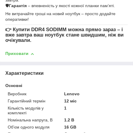
🛡
Гарантія
– впевненість у якості кожної планки пам’яті.
Не витрачайте гроші на новий ноутбук – просто додайте
оперативки!
👉
Купити DDR4 SODIMM
можна прямо зараз – і
вже завтра ваш ноутбук стане швидшим, ніж ви
очікували.
Приховати
Характеристики
Основні
Виробник
Lenovo
Гарантійний термін
12 міс
Кількість модулів у
1
комплекті
Номінальна напруга, В
1.2 В
Об'єм одного модуля
16 GB