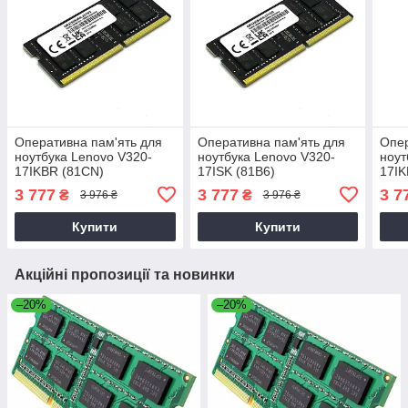
Оперативна пам'ять для
Оперативна пам'ять для
Опер
ноутбука Lenovo V320-
ноутбука Lenovo V320-
ноут
17IKBR (81CN)
17ISK (81B6)
17IK
3 777
3 777
3 7
₴
₴
3 976 ₴
3 976 ₴
Купити
Купити
Акційні пропозиції та новинки
–20%
–20%