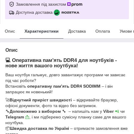
Замовлення під захистом
Доступна доставка
Опис
Характеристики
Доставка
Оплата
Умови 
Опис
💻 Оперативна пам'ять DDR4 для ноутбуків -
нове життя вашого ноутбука!
Ваш ноутбук гальмує, довго завантажує програми чи зависає
під час роботи?
Встановіть
оперативну пам’ять DDR4 SODIMM
– і він
запрацює як новенький!
🚀
Відчутний приріст швидкості
– відкривайте браузер,
офісні документи, фото та відео без затримок.
🔧
Допоможемо з вибором
🔧 – напишіть нам у
Viber
📲
чи
Telegram
📩
, і ми підберемо сумісну планку саме для вашого
ноутбука.
📦
Швидка доставка по Україні
– отримаєте замовлення вже
завтра.