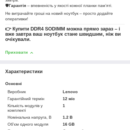
🛡
Гарантія
– впевненість у якості кожної планки пам’яті.
Не витрачайте гроші на новий ноутбук – просто додайте
оперативки!
👉
Купити DDR4 SODIMM
можна прямо зараз – і
вже завтра ваш ноутбук стане швидшим, ніж ви
очікували.
Приховати
Характеристики
Основні
Виробник
Lenovo
Гарантійний термін
12 міс
Кількість модулів у
1
комплекті
Номінальна напруга, В
1.2 В
Об'єм одного модуля
16 GB