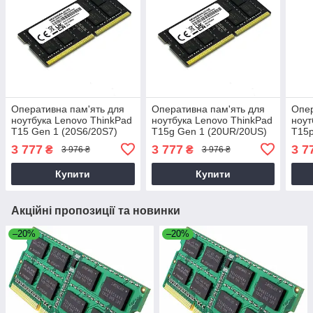
Оперативна пам'ять для
Оперативна пам'ять для
Опер
ноутбука Lenovo ThinkPad
ноутбука Lenovo ThinkPad
ноут
T15 Gen 1 (20S6/20S7)
T15g Gen 1 (20UR/20US)
T15p
3 777
3 777
3 7
₴
₴
3 976 ₴
3 976 ₴
Купити
Купити
Акційні пропозиції та новинки
–20%
–20%