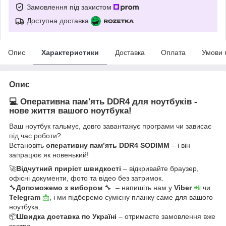
Замовлення під захистом
Доступна доставка
Опис
Характеристики
Доставка
Оплата
Умови 
Опис
💻 Оперативна пам'ять DDR4 для ноутбуків -
нове життя вашого ноутбука!
Ваш ноутбук гальмує, довго завантажує програми чи зависає
під час роботи?
Встановіть
оперативну пам’ять DDR4 SODIMM
– і він
запрацює як новенький!
🚀
Відчутний приріст швидкості
– відкривайте браузер,
офісні документи, фото та відео без затримок.
🔧
Допоможемо з вибором
🔧 – напишіть нам у
Viber
📲
чи
Telegram
📩
, і ми підберемо сумісну планку саме для вашого
ноутбука.
📦
Швидка доставка по Україні
– отримаєте замовлення вже
завтра.