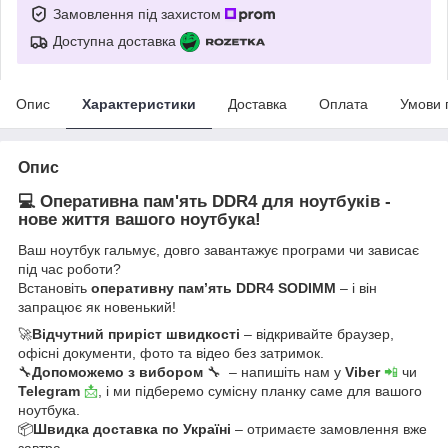
Замовлення під захистом
Доступна доставка
Опис
Характеристики
Доставка
Оплата
Умови 
Опис
💻 Оперативна пам'ять DDR4 для ноутбуків -
нове життя вашого ноутбука!
Ваш ноутбук гальмує, довго завантажує програми чи зависає
під час роботи?
Встановіть
оперативну пам’ять DDR4 SODIMM
– і він
запрацює як новенький!
🚀
Відчутний приріст швидкості
– відкривайте браузер,
офісні документи, фото та відео без затримок.
🔧
Допоможемо з вибором
🔧 – напишіть нам у
Viber
📲
чи
Telegram
📩
, і ми підберемо сумісну планку саме для вашого
ноутбука.
📦
Швидка доставка по Україні
– отримаєте замовлення вже
завтра.