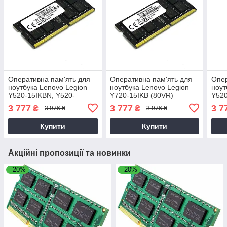
Оперативна пам'ять для
Оперативна пам'ять для
Опер
ноутбука Lenovo Legion
ноутбука Lenovo Legion
ноут
Y520-15IKBN, Y520-
Y720-15IKB (80VR)
Y520
15IKBM, Y520-15IKBA 4
3 777
3 777
3 7
₴
₴
3 976 ₴
3 976 ₴
12, 16
Купити
Купити
Акційні пропозиції та новинки
–20%
–20%