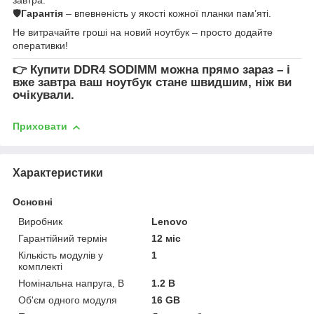
🛡
Гарантія
– впевненість у якості кожної планки пам’яті.
Не витрачайте гроші на новий ноутбук – просто додайте
оперативки!
👉
Купити DDR4 SODIMM
можна прямо зараз – і
вже завтра ваш ноутбук стане швидшим, ніж ви
очікували.
Приховати
Характеристики
Основні
Виробник
Lenovo
Гарантійний термін
12 міс
Кількість модулів у
1
комплекті
Номінальна напруга, В
1.2 В
Об'єм одного модуля
16 GB