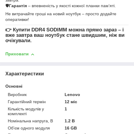
🛡
Гарантія
– впевненість у якості кожної планки пам’яті.
Не витрачайте гроші на новий ноутбук – просто додайте
оперативки!
👉
Купити DDR4 SODIMM
можна прямо зараз – і
вже завтра ваш ноутбук стане швидшим, ніж ви
очікували.
Приховати
Характеристики
Основні
Виробник
Lenovo
Гарантійний термін
12 міс
Кількість модулів у
1
комплекті
Номінальна напруга, В
1.2 В
Об'єм одного модуля
16 GB