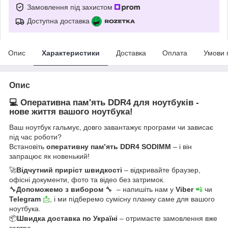
Замовлення під захистом
Доступна доставка
Опис
Характеристики
Доставка
Оплата
Умови 
Опис
💻 Оперативна пам'ять DDR4 для ноутбуків -
нове життя вашого ноутбука!
Ваш ноутбук гальмує, довго завантажує програми чи зависає
під час роботи?
Встановіть
оперативну пам’ять DDR4 SODIMM
– і він
запрацює як новенький!
🚀
Відчутний приріст швидкості
– відкривайте браузер,
офісні документи, фото та відео без затримок.
🔧
Допоможемо з вибором
🔧 – напишіть нам у
Viber
📲
чи
Telegram
📩
, і ми підберемо сумісну планку саме для вашого
ноутбука.
📦
Швидка доставка по Україні
– отримаєте замовлення вже
завтра.