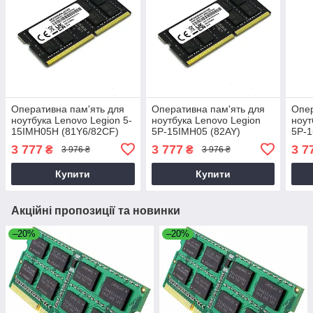
Оперативна пам'ять для
Оперативна пам'ять для
Опер
ноутбука Lenovo Legion 5-
ноутбука Lenovo Legion
ноут
15IMH05H (81Y6/82CF)
5P-15IMH05 (82AY)
5P-
3 777
3 777
3 7
₴
₴
3 976 ₴
3 976 ₴
Купити
Купити
Акційні пропозиції та новинки
–20%
–20%