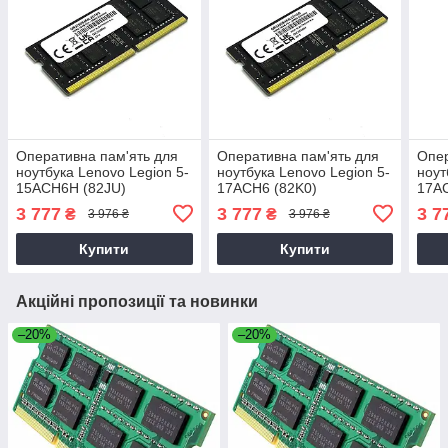
Оперативна пам'ять для
Оперативна пам'ять для
Опер
ноутбука Lenovo Legion 5-
ноутбука Lenovo Legion 5-
ноут
15ACH6H (82JU)
17ACH6 (82K0)
17A
3 777
3 777
3 7
₴
₴
3 976 ₴
3 976 ₴
Купити
Купити
Акційні пропозиції та новинки
–20%
–20%