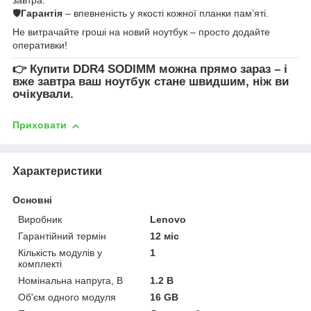
🛡
Гарантія
– впевненість у якості кожної планки пам’яті.
Не витрачайте гроші на новий ноутбук – просто додайте
оперативки!
👉
Купити DDR4 SODIMM
можна прямо зараз – і
вже завтра ваш ноутбук стане швидшим, ніж ви
очікували.
Приховати
Характеристики
Основні
Виробник
Lenovo
Гарантійний термін
12 міс
Кількість модулів у
1
комплекті
Номінальна напруга, В
1.2 В
Об'єм одного модуля
16 GB