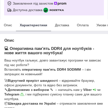
Замовлення під захистом
Доступна доставка
Опис
Характеристики
Доставка
Оплата
Умови 
Опис
💻 Оперативна пам'ять DDR4 для ноутбуків -
нове життя вашого ноутбука!
Ваш ноутбук гальмує, довго завантажує програми чи зависає
під час роботи?
Встановіть
оперативну пам’ять DDR4 SODIMM
– і він
запрацює як новенький!
🚀
Відчутний приріст швидкості
– відкривайте браузер,
офісні документи, фото та відео без затримок.
🔧
Допоможемо з вибором
🔧 – напишіть нам у
Viber
📲
чи
Telegram
📩
, і ми підберемо сумісну планку саме для вашого
ноутбука.
📦
Швидка доставка по Україні
– отримаєте замовлення вже
завтра.