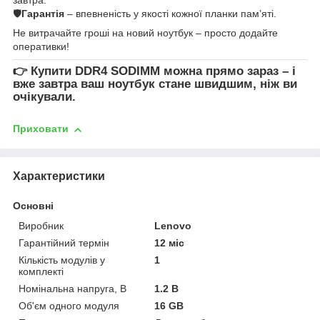
🛡
Гарантія
– впевненість у якості кожної планки пам’яті.
Не витрачайте гроші на новий ноутбук – просто додайте
оперативки!
👉
Купити DDR4 SODIMM
можна прямо зараз – і
вже завтра ваш ноутбук стане швидшим, ніж ви
очікували.
Приховати
Характеристики
Основні
Виробник
Lenovo
Гарантійний термін
12 міс
Кількість модулів у
1
комплекті
Номінальна напруга, В
1.2 В
Об'єм одного модуля
16 GB