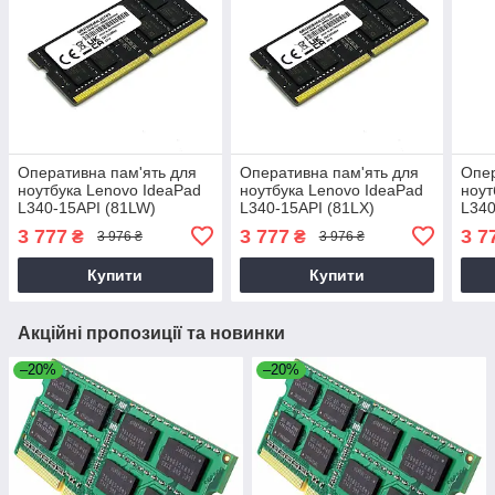
Оперативна пам'ять для
Оперативна пам'ять для
Опер
ноутбука Lenovo IdeaPad
ноутбука Lenovo IdeaPad
ноут
L340-15API (81LW)
L340-15API (81LX)
L340
3 777
3 777
3 7
₴
₴
3 976 ₴
3 976 ₴
Купити
Купити
Акційні пропозиції та новинки
–20%
–20%