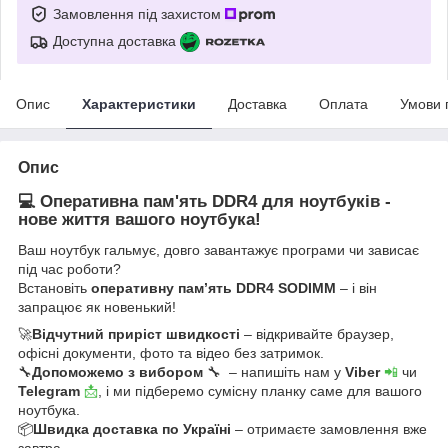
Замовлення під захистом
Доступна доставка
Опис
Характеристики
Доставка
Оплата
Умови 
Опис
💻 Оперативна пам'ять DDR4 для ноутбуків -
нове життя вашого ноутбука!
Ваш ноутбук гальмує, довго завантажує програми чи зависає
під час роботи?
Встановіть
оперативну пам’ять DDR4 SODIMM
– і він
запрацює як новенький!
🚀
Відчутний приріст швидкості
– відкривайте браузер,
офісні документи, фото та відео без затримок.
🔧
Допоможемо з вибором
🔧 – напишіть нам у
Viber
📲
чи
Telegram
📩
, і ми підберемо сумісну планку саме для вашого
ноутбука.
📦
Швидка доставка по Україні
– отримаєте замовлення вже
завтра.