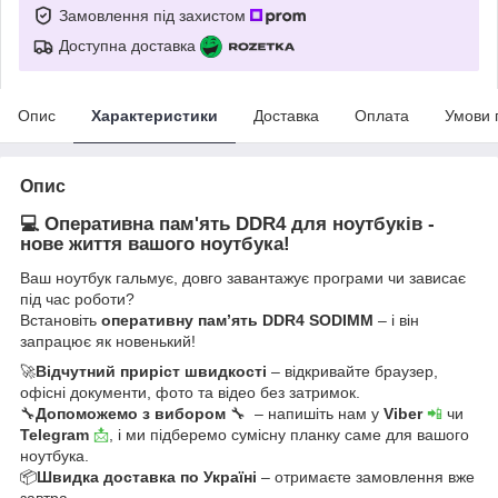
Замовлення під захистом
Доступна доставка
Опис
Характеристики
Доставка
Оплата
Умови 
Опис
💻 Оперативна пам'ять DDR4 для ноутбуків -
нове життя вашого ноутбука!
Ваш ноутбук гальмує, довго завантажує програми чи зависає
під час роботи?
Встановіть
оперативну пам’ять DDR4 SODIMM
– і він
запрацює як новенький!
🚀
Відчутний приріст швидкості
– відкривайте браузер,
офісні документи, фото та відео без затримок.
🔧
Допоможемо з вибором
🔧 – напишіть нам у
Viber
📲
чи
Telegram
📩
, і ми підберемо сумісну планку саме для вашого
ноутбука.
📦
Швидка доставка по Україні
– отримаєте замовлення вже
завтра.