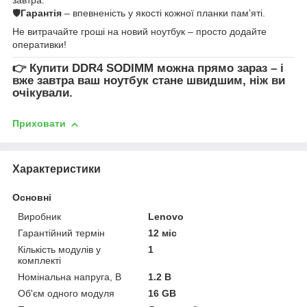
🛡
Гарантія
– впевненість у якості кожної планки пам’яті.
Не витрачайте гроші на новий ноутбук – просто додайте
оперативки!
👉
Купити DDR4 SODIMM
можна прямо зараз – і
вже завтра ваш ноутбук стане швидшим, ніж ви
очікували.
Приховати
Характеристики
Основні
Виробник
Lenovo
Гарантійний термін
12 міс
Кількість модулів у
1
комплекті
Номінальна напруга, В
1.2 В
Об'єм одного модуля
16 GB