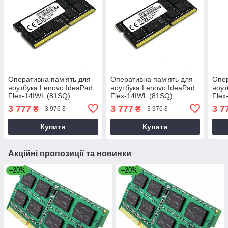
Оперативна пам'ять для
Оперативна пам'ять для
Опер
ноутбука Lenovo IdeaPad
ноутбука Lenovo IdeaPad
ноут
Flex-14IWL (81SQ)
Flex-14IWL (81SQ)
Flex
3 777
3 777
3 7
₴
₴
3 976 ₴
3 976 ₴
Купити
Купити
Акційні пропозиції та новинки
–20%
–20%