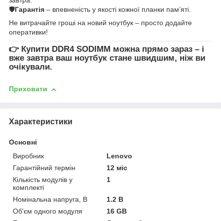
🛡
Гарантія
– впевненість у якості кожної планки пам’яті.
Не витрачайте гроші на новий ноутбук – просто додайте
оперативки!
👉
Купити DDR4 SODIMM
можна прямо зараз – і
вже завтра ваш ноутбук стане швидшим, ніж ви
очікували.
Приховати
Характеристики
Основні
Виробник
Lenovo
Гарантійний термін
12 міс
Кількість модулів у
1
комплекті
Номінальна напруга, В
1.2 В
Об'єм одного модуля
16 GB