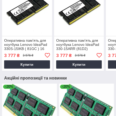
Оперативна пам'ять для
Оперативна пам'ять для
Опер
ноутбука Lenovo IdeaPad
ноутбука Lenovo IdeaPad
ноут
330S-15IKB ( 81GC ) 16
330-15ARR (81D2)
330-
3 777
3 777
3 7
₴
₴
3 976 ₴
3 976 ₴
Купити
Купити
Акційні пропозиції та новинки
–20%
–20%