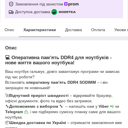
Замовлення під захистом
Доступна доставка
Опис
Характеристики
Доставка
Оплата
Умови 
Опис
💻 Оперативна пам'ять DDR4 для ноутбуків -
нове життя вашого ноутбука!
Ваш ноутбук гальмує, довго завантажує програми чи зависає
під час роботи?
Встановіть
оперативну пам’ять DDR4 SODIMM
– і він
запрацює як новенький!
🚀
Відчутний приріст швидкості
– відкривайте браузер,
офісні документи, фото та відео без затримок.
🔧
Допоможемо з вибором
🔧 – напишіть нам у
Viber
📲
чи
Telegram
📩
, і ми підберемо сумісну планку саме для вашого
ноутбука.
📦
Швидка доставка по Україні
– отримаєте замовлення вже
завтра.