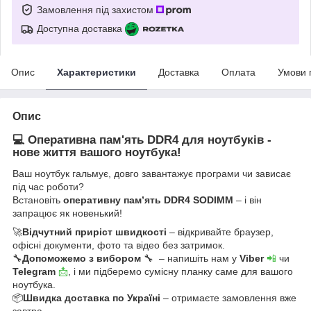
Замовлення під захистом
Доступна доставка
Опис
Характеристики
Доставка
Оплата
Умови 
Опис
💻 Оперативна пам'ять DDR4 для ноутбуків -
нове життя вашого ноутбука!
Ваш ноутбук гальмує, довго завантажує програми чи зависає
під час роботи?
Встановіть
оперативну пам’ять DDR4 SODIMM
– і він
запрацює як новенький!
🚀
Відчутний приріст швидкості
– відкривайте браузер,
офісні документи, фото та відео без затримок.
🔧
Допоможемо з вибором
🔧 – напишіть нам у
Viber
📲
чи
Telegram
📩
, і ми підберемо сумісну планку саме для вашого
ноутбука.
📦
Швидка доставка по Україні
– отримаєте замовлення вже
завтра.