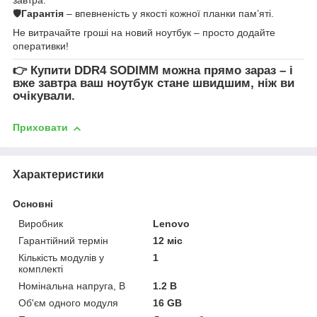
🛡
Гарантія
– впевненість у якості кожної планки пам’яті.
Не витрачайте гроші на новий ноутбук – просто додайте
оперативки!
👉
Купити DDR4 SODIMM
можна прямо зараз – і
вже завтра ваш ноутбук стане швидшим, ніж ви
очікували.
Приховати
Характеристики
Основні
Виробник
Lenovo
Гарантійний термін
12 міс
Кількість модулів у
1
комплекті
Номінальна напруга, В
1.2 В
Об'єм одного модуля
16 GB