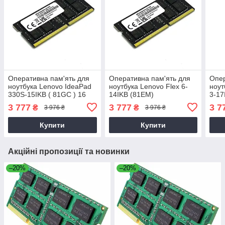
Оперативна пам'ять для
Оперативна пам'ять для
Опер
ноутбука Lenovo IdeaPad
ноутбука Lenovo Flex 6-
ноут
330S-15IKB ( 81GC ) 16
14IKB (81EM)
3-17
3 777
3 777
3 7
₴
₴
3 976 ₴
3 976 ₴
Купити
Купити
Акційні пропозиції та новинки
–20%
–20%