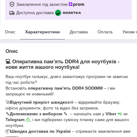
Замовлення під захистом
Доступна доставка
Опис
Характеристики
Доставка
Оплата
Умови 
Опис
💻 Оперативна пам'ять DDR4 для ноутбуків -
нове життя вашого ноутбука!
Ваш ноутбук гальмує, довго завантажує програми чи зависає
під час роботи?
Встановіть
оперативну пам’ять DDR4 SODIMM
– і він
запрацює як новенький!
🚀
Відчутний приріст швидкості
– відкривайте браузер,
офісні документи, фото та відео без затримок.
🔧
Допоможемо з вибором
🔧 – напишіть нам у
Viber
📲
чи
Telegram
📩
, і ми підберемо сумісну планку саме для вашого
ноутбука.
📦
Швидка доставка по Україні
– отримаєте замовлення вже
завтра.