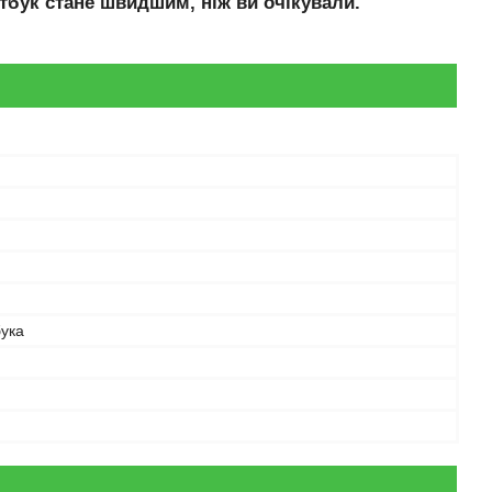
тбук стане швидшим, ніж ви очікували.
бука