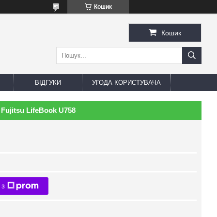
Кошик
Кошик
ВІДГУКИ
УГОДА КОРИСТУВАЧА
Fujitsu LifeBook U758
 з