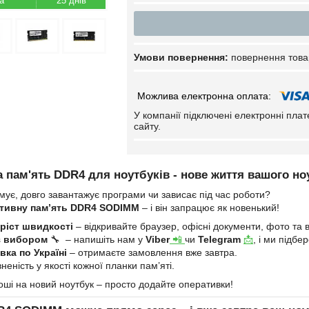
25 днів
повернення това
У компанії підключені електронні пла
сайту.
 пам'ять DDR4 для ноутбуків - нове життя вашого но
мує, довго завантажує програми чи зависає під час роботи?
тивну пам’ять DDR4 SODIMM
– і він запрацює як новенький!
ріст швидкості
– відкривайте браузер, офісні документи, фото та в
з вибором
🔧 – напишіть нам у
Viber
📲
чи
Telegram
📩
, і ми підб
ка по Україні
– отримаєте замовлення вже завтра.
неність у якості кожної планки пам’яті.
оші на новий ноутбук – просто додайте оперативки!