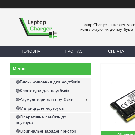
Laptop-Charger - інтернет маг
комплектуючих до ноутбуків
ГОЛОВНА
ПРО НАС
ОПЛАТА
🟢Блоки живлення для ноутбуків
🟢Клавіатури для ноутбуків
🟢Акумулятори для ноутбуків
🟢Матриці для ноутбуків
🟢Оперативна пам'ять до
ноутбука
🟢Оригінальні зарядні пристрії