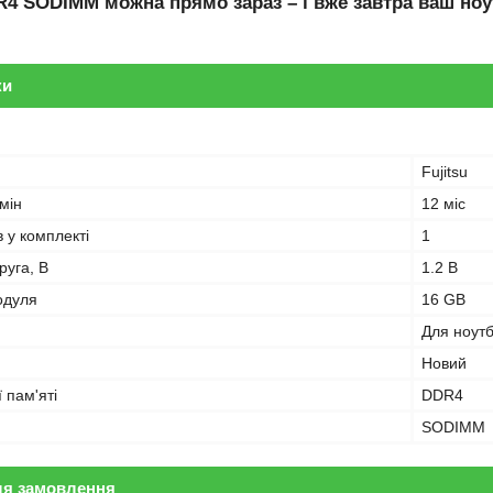
R4 SODIMM
можна прямо зараз – і вже завтра ваш ноу
ки
Fujitsu
мін
12 міс
в у комплекті
1
руга, В
1.2 В
одуля
16 GB
Для ноут
Новий
 пам'яті
DDR4
SODIMM
ля замовлення