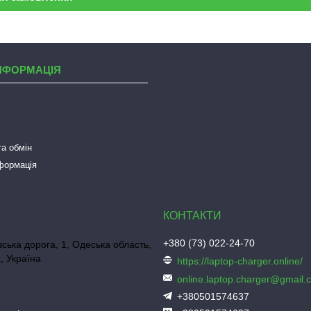
НФОРМАЦІЯ
а обмін
нформація
+380 (73) 022-24-70
ська дорога, 1, Одеська область,
, Україна
https://laptop-charger.online/
online.laptop.charger@gmail.
+380501574637