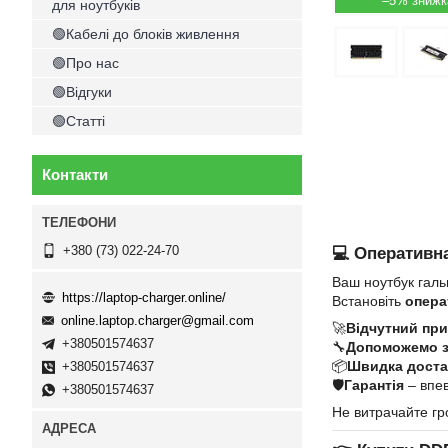
–5%
для ноутбуків
🟢Кабелі до блоків живлення
🟢Про нас
🟢Відгуки
🟢Статті
Контакти
+380 (73) 022-24-70
💻 Оперативна
Ваш ноутбук галь
https://laptop-charger.online/
Встановіть
опера
online.laptop.charger@gmail.com
🚀
Відчутний при
+380501574637
🔧
Допоможемо 
📦
Швидка достав
+380501574637
🛡
Гарантія
– впев
+380501574637
Не витрачайте гр