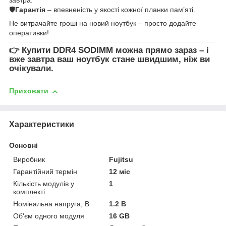
🛡
Гарантія
– впевненість у якості кожної планки пам’яті.
Не витрачайте гроші на новий ноутбук – просто додайте
оперативки!
👉
Купити DDR4 SODIMM
можна прямо зараз – і
вже завтра ваш ноутбук стане швидшим, ніж ви
очікували.
Приховати
Характеристики
Основні
Виробник
Fujitsu
Гарантійний термін
12 міс
Кількість модулів у
1
комплекті
Номінальна напруга, В
1.2 В
Об'єм одного модуля
16 GB