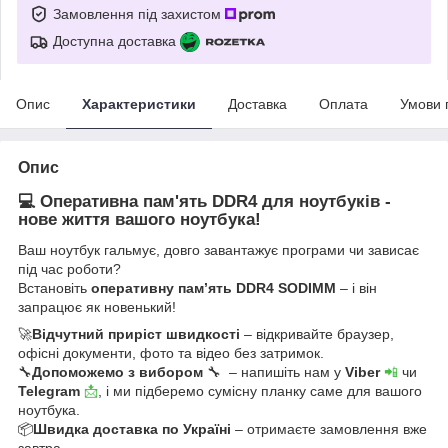
Замовлення під захистом
Доступна доставка
Опис
Характеристики
Доставка
Оплата
Умови 
Опис
💻 Оперативна пам'ять DDR4 для ноутбуків -
нове життя вашого ноутбука!
Ваш ноутбук гальмує, довго завантажує програми чи зависає
під час роботи?
Встановіть
оперативну пам’ять DDR4 SODIMM
– і він
запрацює як новенький!
🚀
Відчутний приріст швидкості
– відкривайте браузер,
офісні документи, фото та відео без затримок.
🔧
Допоможемо з вибором
🔧 – напишіть нам у
Viber
📲
чи
Telegram
📩
, і ми підберемо сумісну планку саме для вашого
ноутбука.
📦
Швидка доставка по Україні
– отримаєте замовлення вже
завтра.