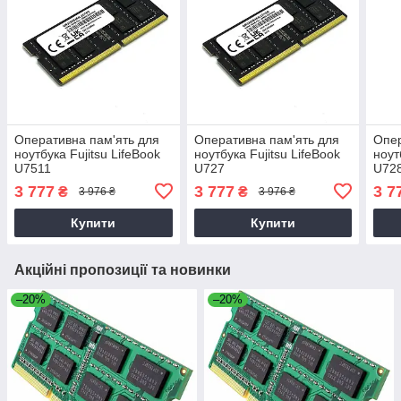
Оперативна пам'ять для
Оперативна пам'ять для
Опер
ноутбука Fujitsu LifeBook
ноутбука Fujitsu LifeBook
ноут
U7511
U727
U72
3 777
3 777
3 7
₴
₴
3 976 ₴
3 976 ₴
Купити
Купити
Акційні пропозиції та новинки
–20%
–20%