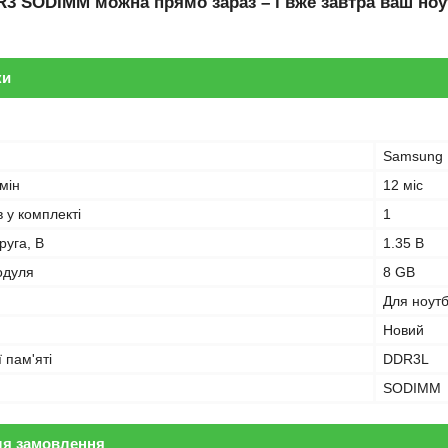
R3 SODIMM
можна прямо зараз – і вже завтра ваш ноу
ки
Samsung
мін
12 міс
в у комплекті
1
руга, В
1.35 В
одуля
8 GB
Для ноут
Новий
 пам'яті
DDR3L
SODIMM
ля замовлення