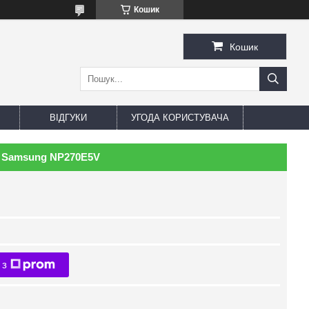
Кошик
Кошик
ВІДГУКИ
УГОДА КОРИСТУВАЧА
а Samsung NP270E5V
 з