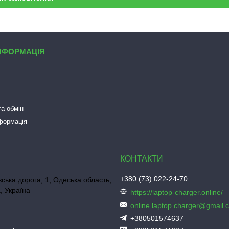
НФОРМАЦІЯ
а обмін
нформація
+380 (73) 022-24-70
ська дорога, 1, Одеська область,
, Україна
https://laptop-charger.online/
online.laptop.charger@gmail.
+380501574637