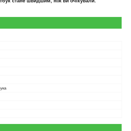
тбук стане швидшим, ніж ви очікували.
бука