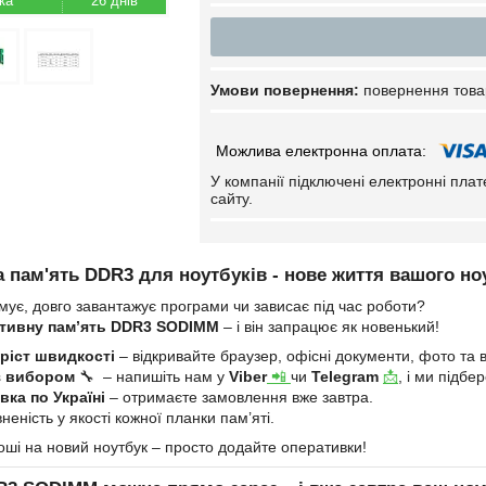
26 днів
повернення това
У компанії підключені електронні пла
сайту.
 пам'ять DDR3 для ноутбуків - нове життя вашого но
мує, довго завантажує програми чи зависає під час роботи?
тивну пам’ять DDR3 SODIMM
– і він запрацює як новенький!
ріст швидкості
– відкривайте браузер, офісні документи, фото та в
з вибором
🔧 – напишіть нам у
Viber
📲
чи
Telegram
📩
, і ми підб
ка по Україні
– отримаєте замовлення вже завтра.
неність у якості кожної планки пам’яті.
оші на новий ноутбук – просто додайте оперативки!