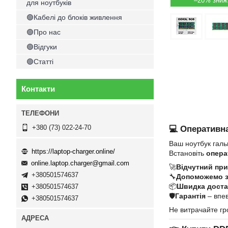
–20%
для ноутбуків
🟢Кабелі до блоків живлення
🟢Про нас
🟢Відгуки
🟢Статті
Контакти
+380 (73) 022-24-70
💻 Оперативна
Ваш ноутбук галь
https://laptop-charger.online/
Встановіть
опера
online.laptop.charger@gmail.com
🚀
Відчутний при
+380501574637
🔧
Допоможемо 
📦
Швидка достав
+380501574637
🛡
Гарантія
– впев
+380501574637
Не витрачайте гр