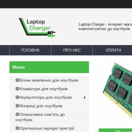
Laptop-Charger - інтернет маг
комплектуючих до ноутбуків
ГОЛОВНА
ПРО НАС
ОПЛАТА
🟢Блоки живлення для ноутбуків
🟢Клавіатури для ноутбуків
🟢Акумулятори для ноутбуків
🟢Матриці для ноутбуків
🟢Оперативна пам'ять до
ноутбука
🟢Оригінальні зарядні пристрії