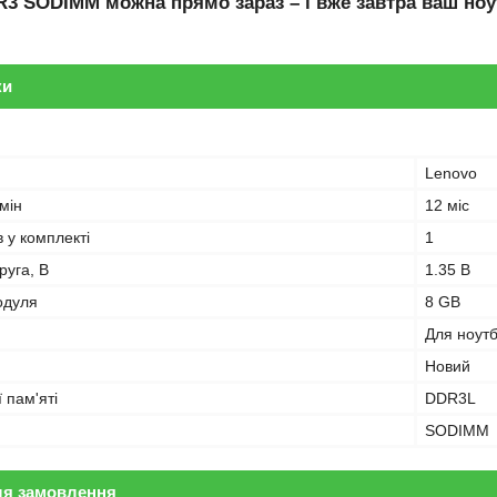
R3 SODIMM
можна прямо зараз – і вже завтра ваш ноу
ки
Lenovo
мін
12 міс
в у комплекті
1
руга, В
1.35 В
одуля
8 GB
Для ноут
Новий
 пам'яті
DDR3L
SODIMM
ля замовлення