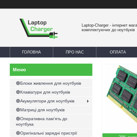
Laptop-Charger - інтернет маг
комплектуючих до ноутбуків
ГОЛОВНА
ПРО НАС
ОПЛАТА
🟢Блоки живлення для ноутбуків
🟢Клавіатури для ноутбуків
🟢Акумулятори для ноутбуків
🟢Матриці для ноутбуків
🟢Оперативна пам'ять до
ноутбука
🟢Оригінальні зарядні пристрії