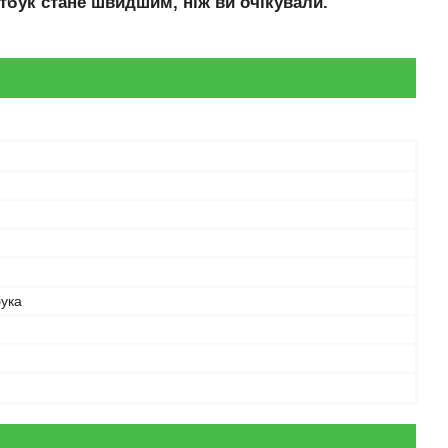
тбук стане швидшим, ніж ви очікували.
бука