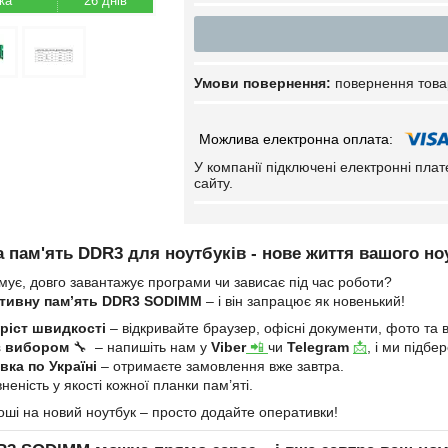
26 днів
повернення това
У компанії підключені електронні пла
сайту.
 пам'ять DDR3 для ноутбуків - нове життя вашого но
мує, довго завантажує програми чи зависає під час роботи?
тивну пам’ять DDR3 SODIMM
– і він запрацює як новенький!
ріст швидкості
– відкривайте браузер, офісні документи, фото та в
з вибором
🔧 – напишіть нам у
Viber
📲
чи
Telegram
📩
, і ми підб
ка по Україні
– отримаєте замовлення вже завтра.
неність у якості кожної планки пам’яті.
оші на новий ноутбук – просто додайте оперативки!