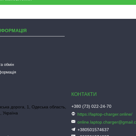
НФОРМАЦІЯ
а обмін
нформація
+380 (73) 022-24-70
ська дорога, 1, Одеська область,
, Україна
https://laptop-charger.online/
online.laptop.charger@gmail.
+380501574637