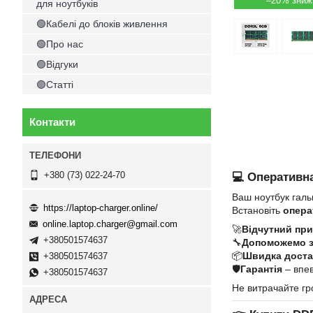
–20%
для ноутбуків
🟢Кабелі до блоків живлення
🟢Про нас
🟢Відгуки
🟢Статті
Контакти
+380 (73) 022-24-70
💻 Оперативна
Ваш ноутбук галь
https://laptop-charger.online/
Встановіть
опера
online.laptop.charger@gmail.com
🚀
Відчутний при
+380501574637
🔧
Допоможемо 
📦
Швидка достав
+380501574637
🛡
Гарантія
– впев
+380501574637
Не витрачайте гр