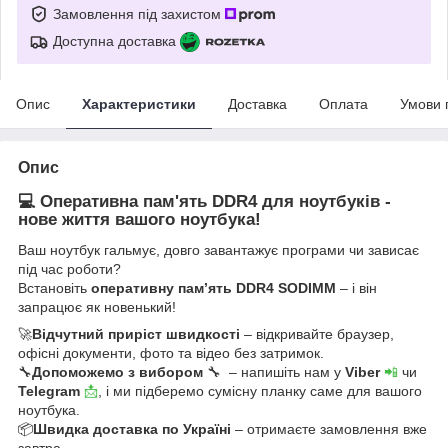
Замовлення під захистом
Доступна доставка
Опис
Характеристики
Доставка
Оплата
Умови 
Опис
💻 Оперативна пам'ять DDR4 для ноутбуків -
нове життя вашого ноутбука!
Ваш ноутбук гальмує, довго завантажує програми чи зависає
під час роботи?
Встановіть
оперативну пам’ять DDR4 SODIMM
– і він
запрацює як новенький!
🚀
Відчутний приріст швидкості
– відкривайте браузер,
офісні документи, фото та відео без затримок.
🔧
Допоможемо з вибором
🔧 – напишіть нам у
Viber
📲
чи
Telegram
📩
, і ми підберемо сумісну планку саме для вашого
ноутбука.
📦
Швидка доставка по Україні
– отримаєте замовлення вже
завтра.