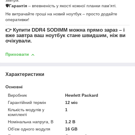
🛡
Гарантія
– впевненість у якості кожної планки пам’яті.
Не витрачайте гроші на новий ноутбук – просто додайте
оперативки!
👉
Купити DDR4 SODIMM
можна прямо зараз – і
вже завтра ваш ноутбук стане швидшим, ніж ви
очікували.
Приховати
Характеристики
Основні
Виробник
Hewlett Packard
Гарантійний термін
12 міс
Кількість модулів у
1
комплекті
Номінальна напруга, В
1.2 В
Об'єм одного модуля
16 GB