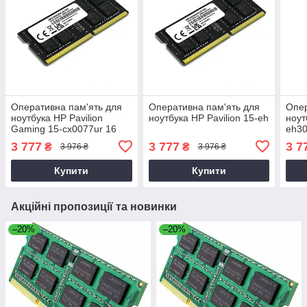
Оперативна пам'ять для
Оперативна пам'ять для
Опер
ноутбука HP Pavilion
ноутбука HP Pavilion 15-eh
ноут
Gaming 15-cx0077ur 16
eh3
3 777
3 777
3 7
₴
₴
3 976 ₴
3 976 ₴
Купити
Купити
Акційні пропозиції та новинки
–20%
–20%