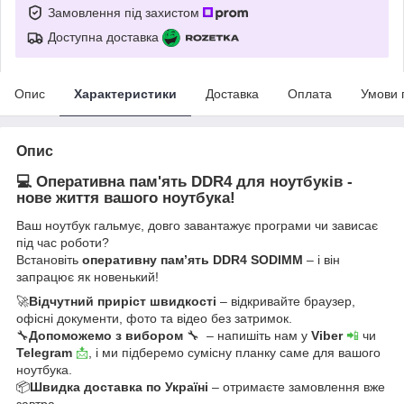
Замовлення під захистом
Доступна доставка
Опис
Характеристики
Доставка
Оплата
Умови 
Опис
💻 Оперативна пам'ять DDR4 для ноутбуків -
нове життя вашого ноутбука!
Ваш ноутбук гальмує, довго завантажує програми чи зависає
під час роботи?
Встановіть
оперативну пам’ять DDR4 SODIMM
– і він
запрацює як новенький!
🚀
Відчутний приріст швидкості
– відкривайте браузер,
офісні документи, фото та відео без затримок.
🔧
Допоможемо з вибором
🔧 – напишіть нам у
Viber
📲
чи
Telegram
📩
, і ми підберемо сумісну планку саме для вашого
ноутбука.
📦
Швидка доставка по Україні
– отримаєте замовлення вже
завтра.