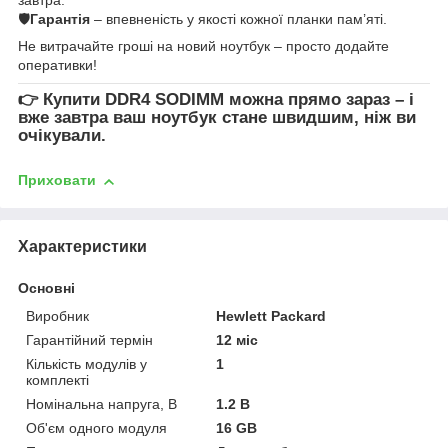
🛡
Гарантія
– впевненість у якості кожної планки пам’яті.
Не витрачайте гроші на новий ноутбук – просто додайте
оперативки!
👉
Купити DDR4 SODIMM
можна прямо зараз – і
вже завтра ваш ноутбук стане швидшим, ніж ви
очікували.
Приховати
Характеристики
Основні
Виробник
Hewlett Packard
Гарантійний термін
12 міс
Кількість модулів у
1
комплекті
Номінальна напруга, В
1.2 В
Об'єм одного модуля
16 GB