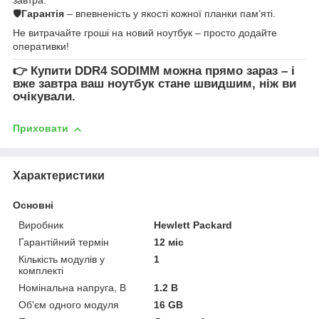
🛡
Гарантія
– впевненість у якості кожної планки пам’яті.
Не витрачайте гроші на новий ноутбук – просто додайте
оперативки!
👉
Купити DDR4 SODIMM
можна прямо зараз – і
вже завтра ваш ноутбук стане швидшим, ніж ви
очікували.
Приховати
Характеристики
Основні
Виробник
Hewlett Packard
Гарантійний термін
12 міс
Кількість модулів у
1
комплекті
Номінальна напруга, В
1.2 В
Об'єм одного модуля
16 GB