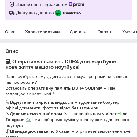
Замовлення під захистом
Доступна доставка
Опис
Характеристики
Доставка
Оплата
Умови 
Опис
💻 Оперативна пам'ять DDR4 для ноутбуків -
нове життя вашого ноутбука!
Ваш ноутбук гальмує, довго завантажує програми чи зависає
під час роботи?
Встановіть
оперативну пам’ять DDR4 SODIMM
– і він
запрацює як новенький!
🚀
Відчутний приріст швидкості
– відкривайте браузер,
офісні документи, фото та відео без затримок.
🔧
Допоможемо з вибором
🔧 – напишіть нам у
Viber
📲
чи
Telegram
📩
, і ми підберемо сумісну планку саме для вашого
ноутбука.
📦
Швидка доставка по Україні
– отримаєте замовлення вже
завтра.