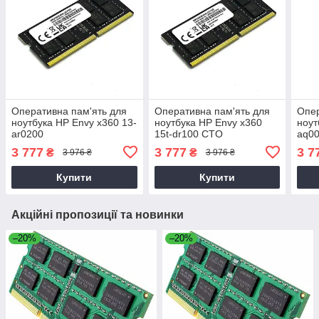
Оперативна пам'ять для
Оперативна пам'ять для
Опер
ноутбука HP Envy x360 13-
ноутбука HP Envy x360
ноут
ar0200
15t-dr100 CTO
aq0
3 777
3 777
3 7
₴
₴
3 976 ₴
3 976 ₴
Купити
Купити
Акційні пропозиції та новинки
–20%
–20%