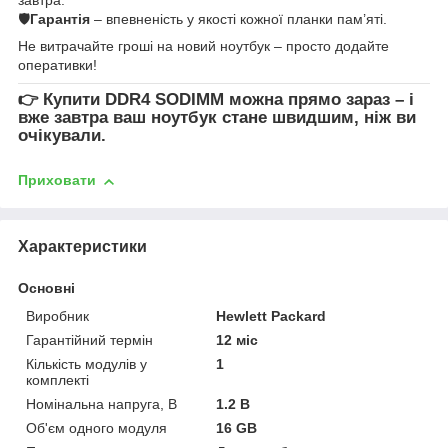
🛡
Гарантія
– впевненість у якості кожної планки пам’яті.
Не витрачайте гроші на новий ноутбук – просто додайте
оперативки!
👉
Купити DDR4 SODIMM
можна прямо зараз – і
вже завтра ваш ноутбук стане швидшим, ніж ви
очікували.
Приховати
Характеристики
Основні
Виробник
Hewlett Packard
Гарантійний термін
12 міс
Кількість модулів у
1
комплекті
Номінальна напруга, В
1.2 В
Об'єм одного модуля
16 GB