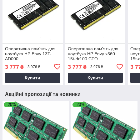
Оперативна пам'ять для
Оперативна пам'ять для
Опер
ноутбука HP Envy 13T-
ноутбука HP Envy x360
ноут
AD000
15t-dr100 CTO
15t-
3 777
3 777
3 7
₴
₴
3 976 ₴
3 976 ₴
Купити
Купити
Акційні пропозиції та новинки
–20%
–20%