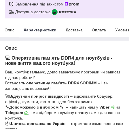
Замовлення під захистом
Доступна доставка
Опис
Характеристики
Доставка
Оплата
Умови 
Опис
💻 Оперативна пам'ять DDR4 для ноутбуків -
нове життя вашого ноутбука!
Ваш ноутбук гальмує, довго завантажує програми чи зависає
під час роботи?
Встановіть
оперативну пам’ять DDR4 SODIMM
– і він
запрацює як новенький!
🚀
Відчутний приріст швидкості
– відкривайте браузер,
офісні документи, фото та відео без затримок.
🔧
Допоможемо з вибором
🔧 – напишіть нам у
Viber
📲
чи
Telegram
📩
, і ми підберемо сумісну планку саме для вашого
ноутбука.
📦
Швидка доставка по Україні
– отримаєте замовлення вже
завтра.