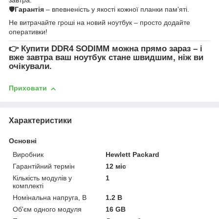
🛡
Гарантія
– впевненість у якості кожної планки пам’яті.
Не витрачайте гроші на новий ноутбук – просто додайте
оперативки!
👉
Купити DDR4 SODIMM
можна прямо зараз – і
вже завтра ваш ноутбук стане швидшим, ніж ви
очікували.
Приховати
Характеристики
Основні
Виробник
Hewlett Packard
Гарантійний термін
12 міс
Кількість модулів у
1
комплекті
Номінальна напруга, В
1.2 В
Об'єм одного модуля
16 GB