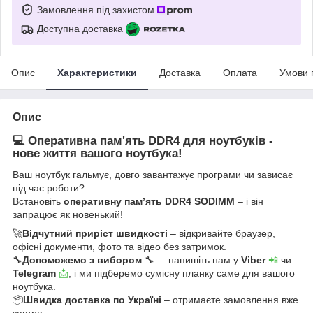
Замовлення під захистом
Доступна доставка
Опис
Характеристики
Доставка
Оплата
Умови 
Опис
💻 Оперативна пам'ять DDR4 для ноутбуків -
нове життя вашого ноутбука!
Ваш ноутбук гальмує, довго завантажує програми чи зависає
під час роботи?
Встановіть
оперативну пам’ять DDR4 SODIMM
– і він
запрацює як новенький!
🚀
Відчутний приріст швидкості
– відкривайте браузер,
офісні документи, фото та відео без затримок.
🔧
Допоможемо з вибором
🔧 – напишіть нам у
Viber
📲
чи
Telegram
📩
, і ми підберемо сумісну планку саме для вашого
ноутбука.
📦
Швидка доставка по Україні
– отримаєте замовлення вже
завтра.