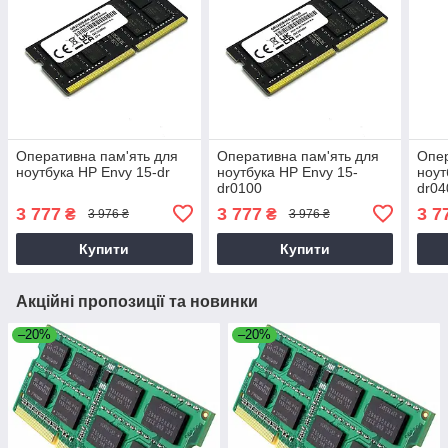
Оперативна пам'ять для
Оперативна пам'ять для
Опер
ноутбука HP Envy 15-dr
ноутбука HP Envy 15-
ноут
dr0100
dr04
3 777
3 777
3 7
₴
₴
3 976 ₴
3 976 ₴
Купити
Купити
Акційні пропозиції та новинки
–20%
–20%