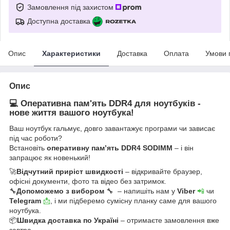
Замовлення під захистом
Доступна доставка
Опис
Характеристики
Доставка
Оплата
Умови 
Опис
💻 Оперативна пам'ять DDR4 для ноутбуків -
нове життя вашого ноутбука!
Ваш ноутбук гальмує, довго завантажує програми чи зависає
під час роботи?
Встановіть
оперативну пам’ять DDR4 SODIMM
– і він
запрацює як новенький!
🚀
Відчутний приріст швидкості
– відкривайте браузер,
офісні документи, фото та відео без затримок.
🔧
Допоможемо з вибором
🔧 – напишіть нам у
Viber
📲
чи
Telegram
📩
, і ми підберемо сумісну планку саме для вашого
ноутбука.
📦
Швидка доставка по Україні
– отримаєте замовлення вже
завтра.