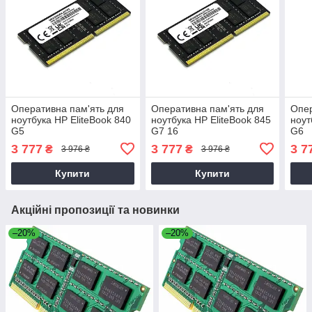
Оперативна пам'ять для
Оперативна пам'ять для
Опер
ноутбука HP EliteBook 840
ноутбука HP EliteBook 845
ноут
G5
G7 16
G6
3 777
3 777
3 7
₴
₴
3 976 ₴
3 976 ₴
Купити
Купити
Акційні пропозиції та новинки
–20%
–20%