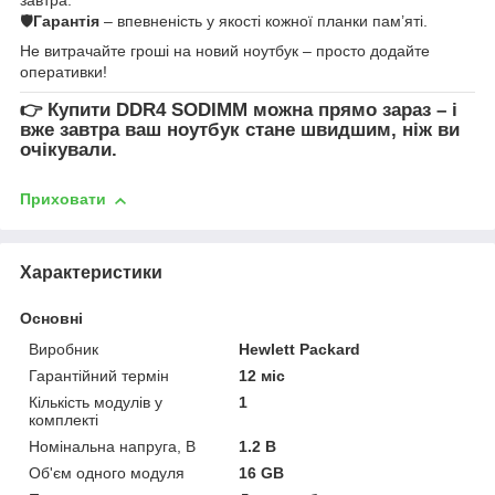
🛡
Гарантія
– впевненість у якості кожної планки пам’яті.
Не витрачайте гроші на новий ноутбук – просто додайте
оперативки!
👉
Купити DDR4 SODIMM
можна прямо зараз – і
вже завтра ваш ноутбук стане швидшим, ніж ви
очікували.
Приховати
Характеристики
Основні
Виробник
Hewlett Packard
Гарантійний термін
12 міс
Кількість модулів у
1
комплекті
Номінальна напруга, В
1.2 В
Об'єм одного модуля
16 GB