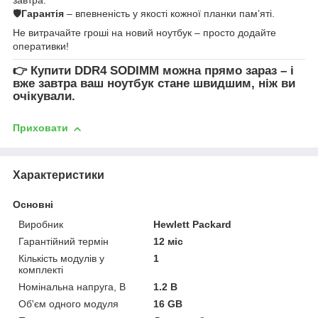
🛡
Гарантія
– впевненість у якості кожної планки пам’яті.
Не витрачайте гроші на новий ноутбук – просто додайте
оперативки!
👉
Купити DDR4 SODIMM
можна прямо зараз – і
вже завтра ваш ноутбук стане швидшим, ніж ви
очікували.
Приховати
Характеристики
Основні
Виробник
Hewlett Packard
Гарантійний термін
12 міс
Кількість модулів у
1
комплекті
Номінальна напруга, В
1.2 В
Об'єм одного модуля
16 GB