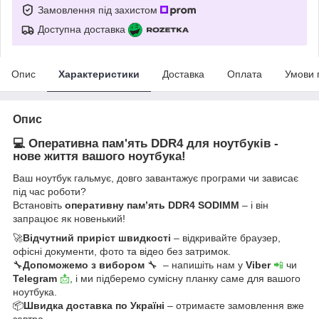
Замовлення під захистом
Доступна доставка
Опис
Характеристики
Доставка
Оплата
Умови 
Опис
💻 Оперативна пам'ять DDR4 для ноутбуків -
нове життя вашого ноутбука!
Ваш ноутбук гальмує, довго завантажує програми чи зависає
під час роботи?
Встановіть
оперативну пам’ять DDR4 SODIMM
– і він
запрацює як новенький!
🚀
Відчутний приріст швидкості
– відкривайте браузер,
офісні документи, фото та відео без затримок.
🔧
Допоможемо з вибором
🔧 – напишіть нам у
Viber
📲
чи
Telegram
📩
, і ми підберемо сумісну планку саме для вашого
ноутбука.
📦
Швидка доставка по Україні
– отримаєте замовлення вже
завтра.