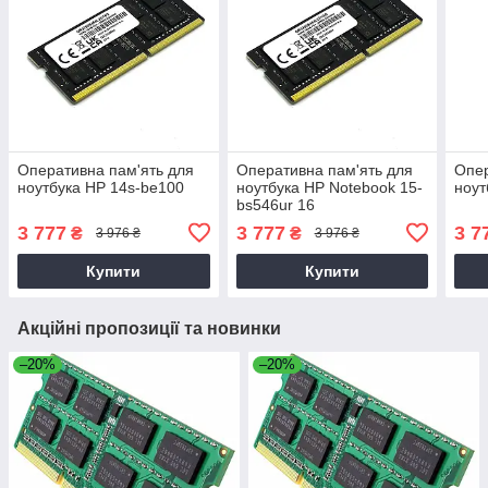
Оперативна пам'ять для
Оперативна пам'ять для
Опер
ноутбука HP 14s-be100
ноутбука HP Notebook 15-
ноут
bs546ur 16
3 777
3 777
3 7
₴
₴
3 976 ₴
3 976 ₴
Купити
Купити
Акційні пропозиції та новинки
–20%
–20%