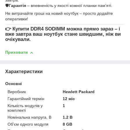
🛡
Гарантія
– впевненість у якості кожної планки пам’яті.
Не витрачайте гроші на новий ноутбук – просто додайте
оперативки!
👉
Купити DDR4 SODIMM
можна прямо зараз – і
вже завтра ваш ноутбук стане швидшим, ніж ви
очікували.
Приховати
Характеристики
Основні
Виробник
Hewlett Packard
Гарантійний термін
12 міс
Кількість модулів у
1
комплекті
Номінальна напруга, В
1.2 В
Об'єм одного модуля
8 GB