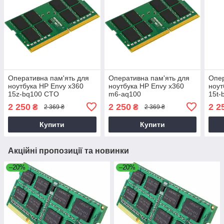
Оперативна пам'ять для
Оперативна пам'ять для
Опер
ноутбука HP Envy x360
ноутбука HP Envy x360
ноут
15z-bq100 CTO
m6-aq100
15t-
2 250
2 250
2 2
₴
₴
2 369 ₴
2 369 ₴
Купити
Купити
Акційні пропозиції та новинки
–20%
–20%