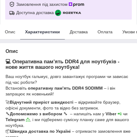
Замовлення під захистом
Доступна доставка
Опис
Характеристики
Доставка
Оплата
Умови 
Опис
💻 Оперативна пам'ять DDR4 для ноутбуків -
нове життя вашого ноутбука!
Ваш ноутбук гальмує, довго завантажує програми чи зависає
під час роботи?
Встановіть
оперативну пам’ять DDR4 SODIMM
– і він
запрацює як новенький!
🚀
Відчутний приріст швидкості
– відкривайте браузер,
офісні документи, фото та відео без затримок.
🔧
Допоможемо з вибором
🔧 – напишіть нам у
Viber
📲
чи
Telegram
📩
, і ми підберемо сумісну планку саме для вашого
ноутбука.
📦
Швидка доставка по Україні
– отримаєте замовлення вже
завтра.