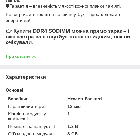
🛡
Гарантія
– впевненість у якості кожної планки пам’яті.
Не витрачайте гроші на новий ноутбук – просто додайте
оперативки!
👉
Купити DDR4 SODIMM
можна прямо зараз – і
вже завтра ваш ноутбук стане швидшим, ніж ви
очікували.
Приховати
Характеристики
Основні
Виробник
Hewlett Packard
Гарантійний термін
12 міс
Кількість модулів у
1
комплекті
Номінальна напруга, В
1.2 В
Об'єм одного модуля
8 GB