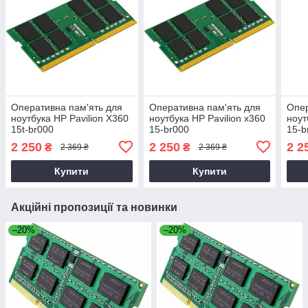
Оперативна пам'ять для
Оперативна пам'ять для
Опер
ноутбука HP Pavilion X360
ноутбука HP Pavilion x360
ноут
15t-br000
15-br000
15-b
2 250
2 250
2 2
₴
₴
2 369 ₴
2 369 ₴
Купити
Купити
Акційні пропозиції та новинки
–20%
–20%