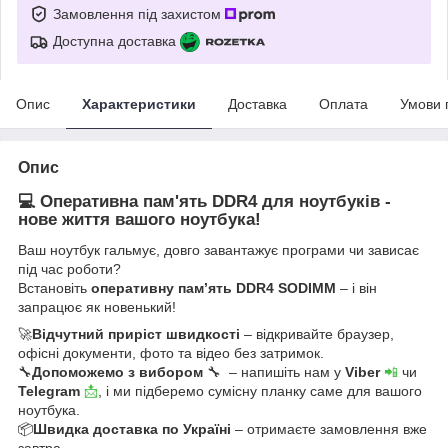
Замовлення під захистом
Доступна доставка
Опис
Характеристики
Доставка
Оплата
Умови 
Опис
💻 Оперативна пам'ять DDR4 для ноутбуків -
нове життя вашого ноутбука!
Ваш ноутбук гальмує, довго завантажує програми чи зависає
під час роботи?
Встановіть
оперативну пам’ять DDR4 SODIMM
– і він
запрацює як новенький!
🚀
Відчутний приріст швидкості
– відкривайте браузер,
офісні документи, фото та відео без затримок.
🔧
Допоможемо з вибором
🔧 – напишіть нам у
Viber
📲
чи
Telegram
📩
, і ми підберемо сумісну планку саме для вашого
ноутбука.
📦
Швидка доставка по Україні
– отримаєте замовлення вже
завтра.