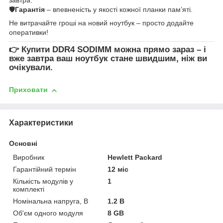
🛡
Гарантія
– впевненість у якості кожної планки пам’яті.
Не витрачайте гроші на новий ноутбук – просто додайте
оперативки!
👉
Купити DDR4 SODIMM
можна прямо зараз – і
вже завтра ваш ноутбук стане швидшим, ніж ви
очікували.
Приховати
Характеристики
Основні
Виробник
Hewlett Packard
Гарантійний термін
12 міс
Кількість модулів у
1
комплекті
Номінальна напруга, В
1.2 В
Об'єм одного модуля
8 GB