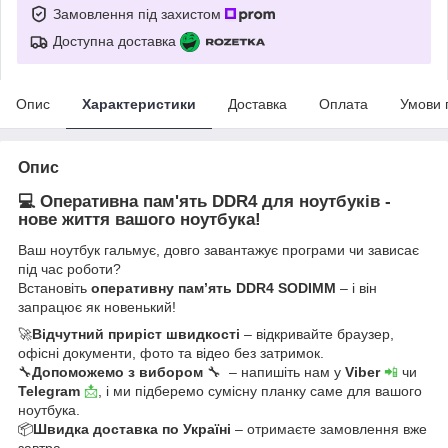
Замовлення під захистом
Доступна доставка
Опис
Характеристики
Доставка
Оплата
Умови 
Опис
💻 Оперативна пам'ять DDR4 для ноутбуків -
нове життя вашого ноутбука!
Ваш ноутбук гальмує, довго завантажує програми чи зависає
під час роботи?
Встановіть
оперативну пам’ять DDR4 SODIMM
– і він
запрацює як новенький!
🚀
Відчутний приріст швидкості
– відкривайте браузер,
офісні документи, фото та відео без затримок.
🔧
Допоможемо з вибором
🔧 – напишіть нам у
Viber
📲
чи
Telegram
📩
, і ми підберемо сумісну планку саме для вашого
ноутбука.
📦
Швидка доставка по Україні
– отримаєте замовлення вже
завтра.