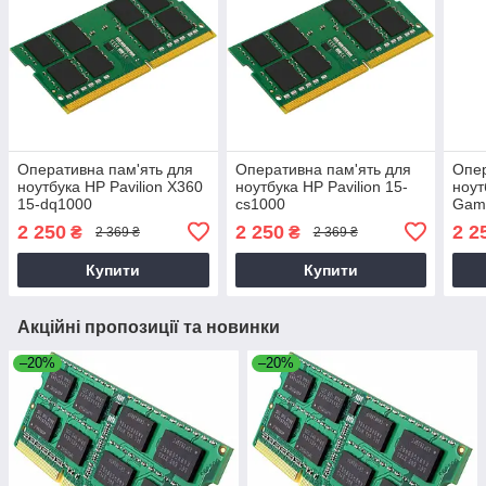
Оперативна пам'ять для
Оперативна пам'ять для
Опер
ноутбука HP Pavilion X360
ноутбука HP Pavilion 15-
ноут
15-dq1000
cs1000
Gami
2 250
2 250
2 2
₴
₴
2 369 ₴
2 369 ₴
Купити
Купити
Акційні пропозиції та новинки
–20%
–20%