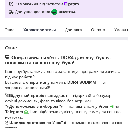
Замовлення під захистом
Доступна доставка
Опис
Характеристики
Доставка
Оплата
Умови 
Опис
💻 Оперативна пам'ять DDR4 для ноутбуків -
нове життя вашого ноутбука!
Ваш ноутбук гальмує, довго завантажує програми чи зависає
під час роботи?
Встановіть
оперативну пам’ять DDR4 SODIMM
– і він
запрацює як новенький!
🚀
Відчутний приріст швидкості
– відкривайте браузер,
офісні документи, фото та відео без затримок.
🔧
Допоможемо з вибором
🔧 – напишіть нам у
Viber
📲
чи
Telegram
📩
, і ми підберемо сумісну планку саме для вашого
ноутбука.
📦
Швидка доставка по Україні
– отримаєте замовлення вже
завтра.