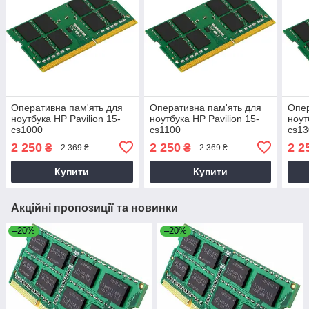
Оперативна пам'ять для
Оперативна пам'ять для
Опер
ноутбука HP Pavilion 15-
ноутбука HP Pavilion 15-
ноут
cs1000
cs1100
cs13
2 250
2 250
2 2
₴
₴
2 369 ₴
2 369 ₴
Купити
Купити
Акційні пропозиції та новинки
–20%
–20%