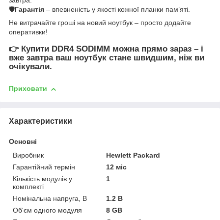
🛡
Гарантія
– впевненість у якості кожної планки пам’яті.
Не витрачайте гроші на новий ноутбук – просто додайте
оперативки!
👉
Купити DDR4 SODIMM
можна прямо зараз – і
вже завтра ваш ноутбук стане швидшим, ніж ви
очікували.
Приховати
Характеристики
Основні
Виробник
Hewlett Packard
Гарантійний термін
12 міс
Кількість модулів у
1
комплекті
Номінальна напруга, В
1.2 В
Об'єм одного модуля
8 GB