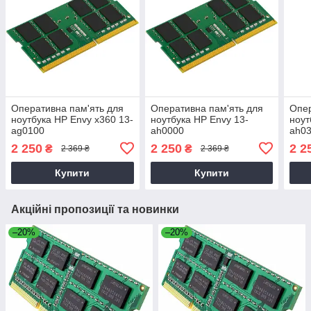
Оперативна пам'ять для
Оперативна пам'ять для
Опер
ноутбука HP Envy x360 13-
ноутбука HP Envy 13-
ноут
ag0100
ah0000
ah0
2 250
2 250
2 2
₴
₴
2 369 ₴
2 369 ₴
Купити
Купити
Акційні пропозиції та новинки
–20%
–20%