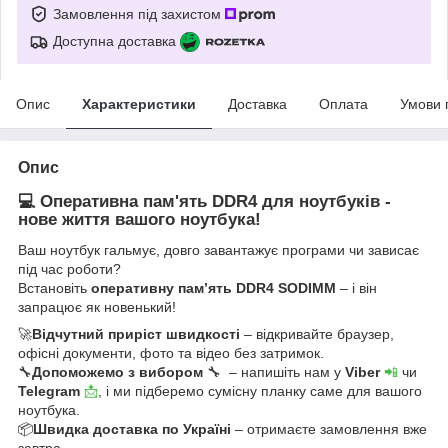
Замовлення під захистом
Доступна доставка
Опис
Характеристики
Доставка
Оплата
Умови 
Опис
💻 Оперативна пам'ять DDR4 для ноутбуків -
нове життя вашого ноутбука!
Ваш ноутбук гальмує, довго завантажує програми чи зависає
під час роботи?
Встановіть
оперативну пам’ять DDR4 SODIMM
– і він
запрацює як новенький!
🚀
Відчутний приріст швидкості
– відкривайте браузер,
офісні документи, фото та відео без затримок.
🔧
Допоможемо з вибором
🔧 – напишіть нам у
Viber
📲
чи
Telegram
📩
, і ми підберемо сумісну планку саме для вашого
ноутбука.
📦
Швидка доставка по Україні
– отримаєте замовлення вже
завтра.