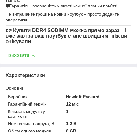
🛡
Гарантія
– впевненість у якості кожної планки пам’яті.
Не витрачайте гроші на новий ноутбук – просто додайте
оперативки!
👉
Купити DDR4 SODIMM
можна прямо зараз – і
вже завтра ваш ноутбук стане швидшим, ніж ви
очікували.
Приховати
Характеристики
Основні
Виробник
Hewlett Packard
Гарантійний термін
12 міс
Кількість модулів у
1
комплекті
Номінальна напруга, В
1.2 В
Об'єм одного модуля
8 GB