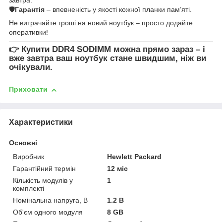
🛡
Гарантія
– впевненість у якості кожної планки пам’яті.
Не витрачайте гроші на новий ноутбук – просто додайте
оперативки!
👉
Купити DDR4 SODIMM
можна прямо зараз – і
вже завтра ваш ноутбук стане швидшим, ніж ви
очікували.
Приховати
Характеристики
Основні
Виробник
Hewlett Packard
Гарантійний термін
12 міс
Кількість модулів у
1
комплекті
Номінальна напруга, В
1.2 В
Об'єм одного модуля
8 GB