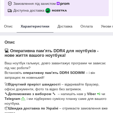
Замовлення під захистом
Доступна доставка
Опис
Характеристики
Доставка
Оплата
Умови 
Опис
💻 Оперативна пам'ять DDR4 для ноутбуків -
нове життя вашого ноутбука!
Ваш ноутбук гальмує, довго завантажує програми чи зависає
під час роботи?
Встановіть
оперативну пам’ять DDR4 SODIMM
– і він
запрацює як новенький!
🚀
Відчутний приріст швидкості
– відкривайте браузер,
офісні документи, фото та відео без затримок.
🔧
Допоможемо з вибором
🔧 – напишіть нам у
Viber
📲
чи
Telegram
📩
, і ми підберемо сумісну планку саме для вашого
ноутбука.
📦
Швидка доставка по Україні
– отримаєте замовлення вже
завтра.