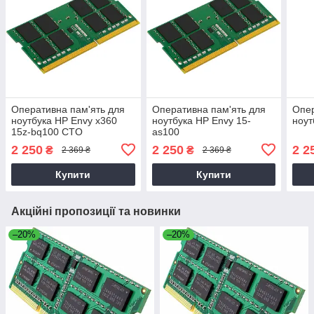
Оперативна пам'ять для
Оперативна пам'ять для
Опер
ноутбука HP Envy x360
ноутбука HP Envy 15-
ноут
15z-bq100 CTO
as100
2 250
2 250
2 2
₴
₴
2 369 ₴
2 369 ₴
Купити
Купити
Акційні пропозиції та новинки
–20%
–20%