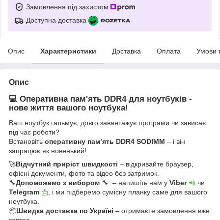
Замовлення під захистом
Доступна доставка
Опис
Характеристики
Доставка
Оплата
Умови 
Опис
💻 Оперативна пам'ять DDR4 для ноутбуків -
нове життя вашого ноутбука!
Ваш ноутбук гальмує, довго завантажує програми чи зависає
під час роботи?
Встановіть
оперативну пам’ять DDR4 SODIMM
– і він
запрацює як новенький!
🚀
Відчутний приріст швидкості
– відкривайте браузер,
офісні документи, фото та відео без затримок.
🔧
Допоможемо з вибором
🔧 – напишіть нам у
Viber
📲
чи
Telegram
📩
, і ми підберемо сумісну планку саме для вашого
ноутбука.
📦
Швидка доставка по Україні
– отримаєте замовлення вже
завтра.