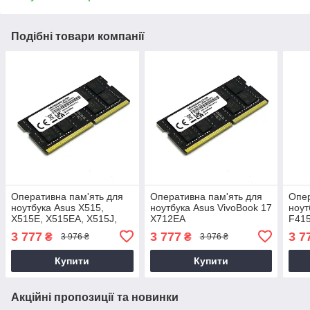
Подібні товари компанії
Оперативна пам'ять для
Оперативна пам'ять для
Опер
ноутбука Asus X515,
ноутбука Asus VivoBook 17
ноут
X515E, X515EA, X515J,
X712EA
F41
X515JA, X515JF, X515JP,
3 777
3 777
3 7
₴
₴
3 976 ₴
3 976 ₴
X515MA 16
Купити
Купити
Акційні пропозиції та новинки