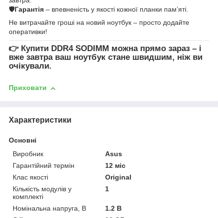
🛡
Гарантія
– впевненість у якості кожної планки пам’яті.
Не витрачайте гроші на новий ноутбук – просто додайте
оперативки!
👉
Купити DDR4 SODIMM
можна прямо зараз – і
вже завтра ваш ноутбук стане швидшим, ніж ви
очікували.
Приховати
Характеристики
Основні
Виробник
Asus
Гарантійний термін
12 міс
Клас якості
Original
Кількість модулів у
1
комплекті
Номінальна напруга, В
1.2 В