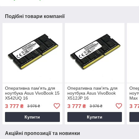
Подібні товари компанії
Оперативна пам'ять для
Оперативна пам'ять для
Опер
ноутбука Asus VivoBook 15
ноутбука Asus VivoBook
ноут
X542UQ 16
X512JP 16
Max
3 777
3 777
3 7
₴
₴
3 976 ₴
3 976 ₴
Купити
Купити
Акційні пропозиції та новинки