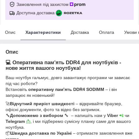
Замовлення під захистом
Доступна доставка
Опис
Характеристики
Доставка
Оплата
Умови 
Опис
💻 Оперативна пам'ять DDR4 для ноутбуків -
нове життя вашого ноутбука!
Ваш ноутбук гальмує, довго завантажує програми чи зависає
під час роботи?
Встановіть
оперативну пам’ять DDR4 SODIMM
– і він
запрацює як новенький!
🚀
Відчутний приріст швидкості
– відкривайте браузер,
офісні документи, фото та відео без затримок.
🔧
Допоможемо з вибором
🔧 – напишіть нам у
Viber
📲
чи
Telegram
📩
, і ми підберемо сумісну планку саме для вашого
ноутбука.
📦
Швидка доставка по Україні
– отримаєте замовлення вже
завтра.