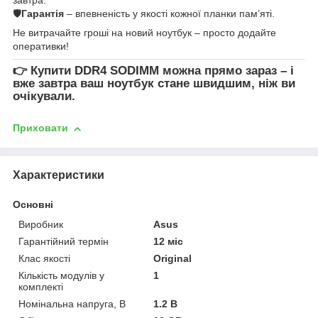
🛡
Гарантія
– впевненість у якості кожної планки пам’яті.
Не витрачайте гроші на новий ноутбук – просто додайте
оперативки!
👉
Купити DDR4 SODIMM
можна прямо зараз – і
вже завтра ваш ноутбук стане швидшим, ніж ви
очікували.
Приховати
Характеристики
Основні
Виробник
Asus
Гарантійний термін
12 міс
Клас якості
Original
Кількість модулів у
1
комплекті
Номінальна напруга, В
1.2 В